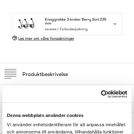
Knaggrekke 3-kroker Berry Sort 235
mm
Leveres i: Forbrukerpakning
Les mer om våre forpakninger
Produktbeskrivelse
Krok av stål med knopper av porselen.
Denna webbplats använder cookies
Mål og dimensjoner
Vi använder enhetsidentifierare för att anpassa innehållet
och annonserna till användarna, tillhandahålla funktioner