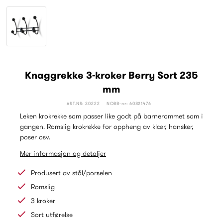
Knaggrekke 3-kroker Berry Sort 235
mm
ART.NR: 30222
NOBB-nr: 60821476
Leken krokrekke som passer like godt på barnerommet som i
gangen. Romslig krokrekke for oppheng av klær, hansker,
poser osv.
Mer informasjon og detaljer
Produsert av stål/porselen
Romslig
3 kroker
Sort utførelse