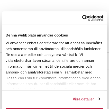
Dörrbroms av zink och rostfritt stål. Den robusta konstruktionen
tål hårda uppslag och ger ett lågt driftljud. Passar dörrar med en
bredd på 700–1200 mm och ger en öppningsvinkel på upp till 135°.
Cykeltestad motsvarande 15 års användning vid 15 öppningar per
Denna webbplats använder cookies
dag. Levereras inklusive skruv och täckplugg för att dölja skruvhål.
Vi använder enhetsidentifierare för att anpassa innehållet
och annonserna till användarna, tillhandahålla funktioner
för sociala medier och analysera vår trafik. Vi
vidarebefordrar även sådana identifierare och annan
Mått och dimensioner
information från din enhet till de sociala medier och
annons- och analysföretag som vi samarbetar med.
Montering & övriga dokument
Dessa kan i sin tur kombinera informationen med annan
information som du har tillhandahållit eller som de har
samlat in när du har använt deras tjänster.
Visa detaljer