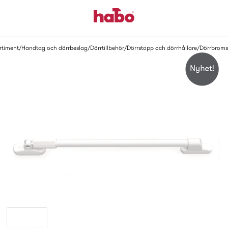
rtiment
Handtag och dörrbeslag
Dörrtillbehör
Dörrstopp och dörrhållare
Dörrbroms