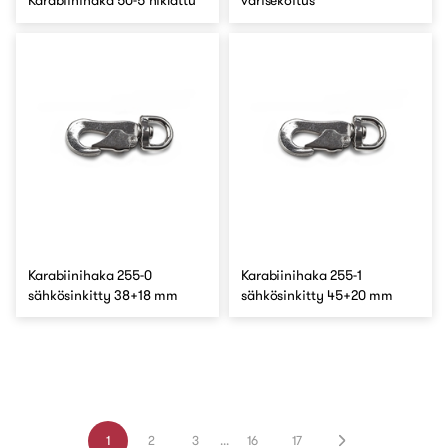
Karabiinihaka 50-5 niklattu
värisekoitus
Karabiinihaka 255-0
Karabiinihaka 255-1
sähkösinkitty 38+18 mm
sähkösinkitty 45+20 mm
1
2
3
...
16
17