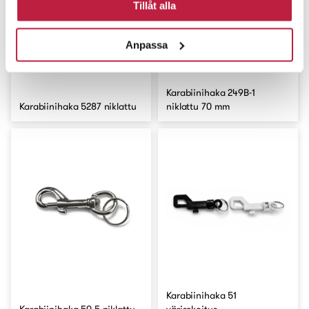
Tillåt alla
Anpassa
Karabiinihaka 249B-1
Karabiinihaka 5287 niklattu
niklattu 70 mm
Karabiinihaka 51