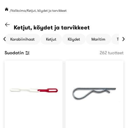
Valikoima
Ketjut, köydet ja tarvikkeet
Siirry "Valikoima" kategoriaan
Ketjut, köydet ja tarvikkeet
Karabiinihaat
Ketjut
Köydet
Maritim
Teräsv
Suodatin
262 tuotteet