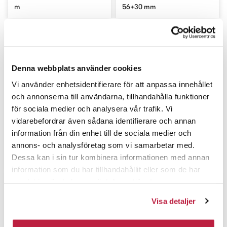
m
56+30 mm
Denna webbplats använder cookies
Vi använder enhetsidentifierare för att anpassa innehållet
och annonserna till användarna, tillhandahålla funktioner
för sociala medier och analysera vår trafik. Vi
vidarebefordrar även sådana identifierare och annan
information från din enhet till de sociala medier och
annons- och analysföretag som vi samarbetar med.
Karabiinihaka 5025 niklattu
Karabiinihaka 249B-0
54+25 mm
niklattu 55 mm
Dessa kan i sin tur kombinera informationen med annan
information som du har tillhandahållit eller som de har
samlat in när du har använt deras tjänster.
Visa detaljer