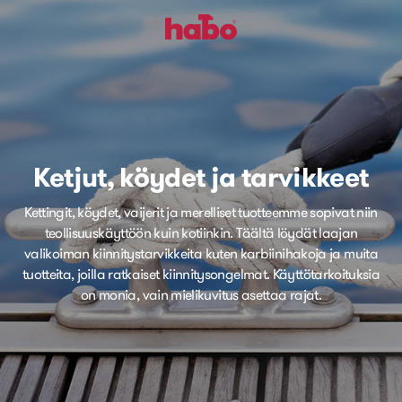
Ketjut, köydet ja tarvikkeet
Kettingit, köydet, vaijerit ja merelliset tuotteemme sopivat niin
teollisuuskäyttöön kuin kotiinkin. Täältä löydät laajan
valikoiman kiinnitystarvikkeita kuten karbiinihakoja ja muita
tuotteita, joilla ratkaiset kiinnitysongelmat. Käyttötarkoituksia
on monia, vain mielikuvitus asettaa rajat.