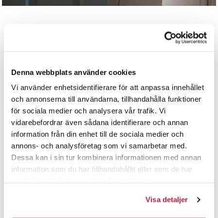
Nytt i vårt sortiment
– se alle nyheter
Denna webbplats använder cookies
Vi använder enhetsidentifierare för att anpassa innehållet
och annonserna till användarna, tillhandahålla funktioner
för sociala medier och analysera vår trafik. Vi
vidarebefordrar även sådana identifierare och annan
information från din enhet till de sociala medier och
annons- och analysföretag som vi samarbetar med.
Dessa kan i sin tur kombinera informationen med annan
information som du har tillhandahållit eller som de har
samlat in när du har använt deras tjänster.
Postlåda 555
Postlåda 555 So
Visa detaljer