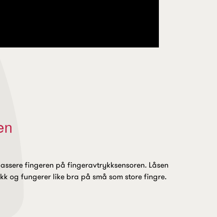
den
lassere fingeren på fingeravtrykksensoren. Låsen
rykk og fungerer like bra på små som store fingre.