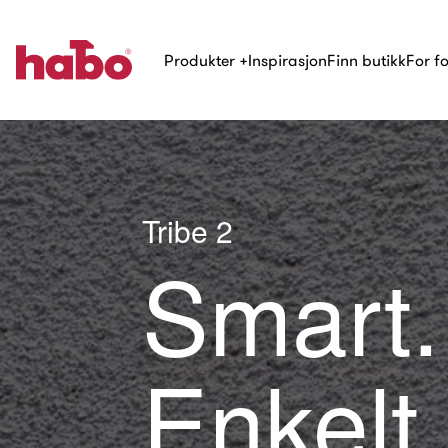
Produkter
+
Inspirasjon
Finn butikk
For f
Tribe 2
Smart.
Enkelt.