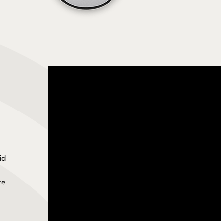
id
ke