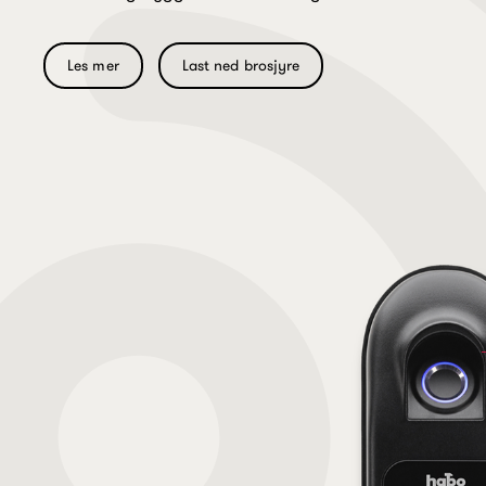
Les mer
Last ned brosjyre