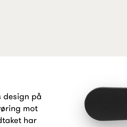
s design på
røring mot
dtaket har