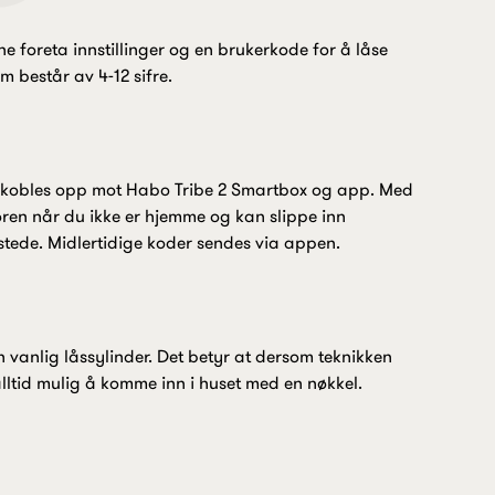
e foreta innstillinger og en brukerkode for å låse
 består av 4-12 sifre.
ne kobles opp mot Habo Tribe 2 Smartbox og app. Med
øren når du ikke er hjemme og kan slippe inn
 stede. Midlertidige koder sendes via appen.
en vanlig låssylinder. Det betyr at dersom teknikken
alltid mulig å komme inn i huset med en nøkkel.