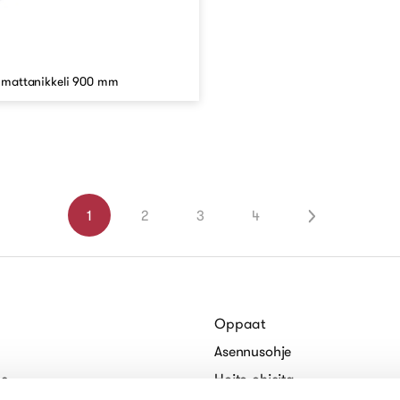
1 mattanikkeli 900 mm
1
2
3
4
Oppaat
Asennusohje
le
Hoito-ohjeita