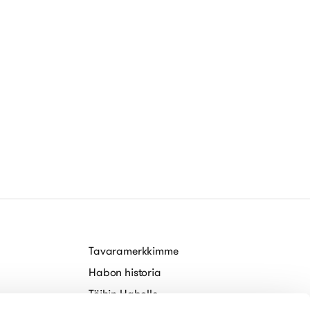
Tavaramerkkimme
Habon historia
Töihin Habolle