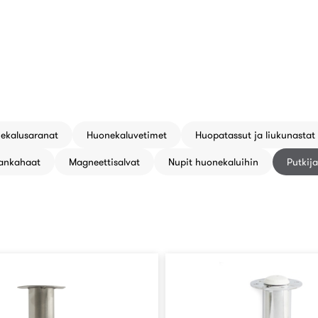
oriaan
ekalusaranat
Huonekaluvetimet
Huopatassut ja liukunastat
ankahaat
Magneettisalvat
Nupit huonekaluihin
Putkija