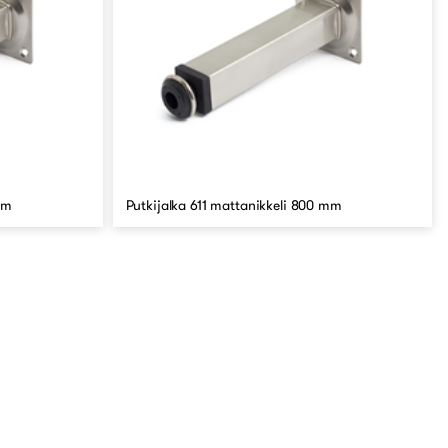
mm
Putkijalka 611 mattanikkeli 800 mm