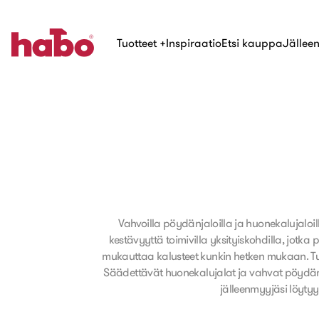
Tuotteet
+
Inspiraatio
Etsi kauppa
Jälleen
Vahvoilla pöydänjaloilla ja huonekalujaloil
kestävyyttä toimivilla yksityiskohdilla, jot
mukauttaa kalusteet kunkin hetken mukaan. Tutus
Säädettävät huonekalujalat ja vahvat pöydänja
jälleenmyyjäsi löyty