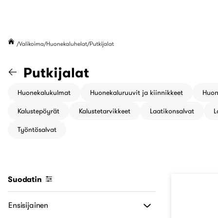
Valikoima
Huonekaluhelat
Putkijalat
Siirry "Huonekaluhelat" kateg
Putkijalat
Huonekalukulmat
Huonekaluruuvit ja kiinnikkeet
Huon
Kalustepöyrät
Kalustetarvikkeet
Laatikonsalvat
L
Työntösalvat
Suodatin
Ensisijainen