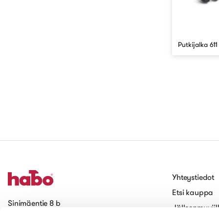
Putkijalka 61
Yhteystiedot
Etsi kauppa
Sinimäentie 8 b
Jälleenmyyjil
02630 Espoo