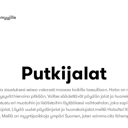
myyjille
Putkijalat
la sisustuksesi seisoo vakaasti maassa kaikilla tassuillaan. Habo on 
ka pysyvät hienoina pitkään. Valitse säädettävät pöydän jalat ja h
tu eri muotoihin ja lisätietoihin löytääksesi vaihtoehdon, joka sopii 
lat. Löydä uudet pöydänjalat ja huonekalujalat meiltä Habolta! Kun o
y. Meillä on myyntipaikkoja ympäri Suomen, joten voimme olla lähe