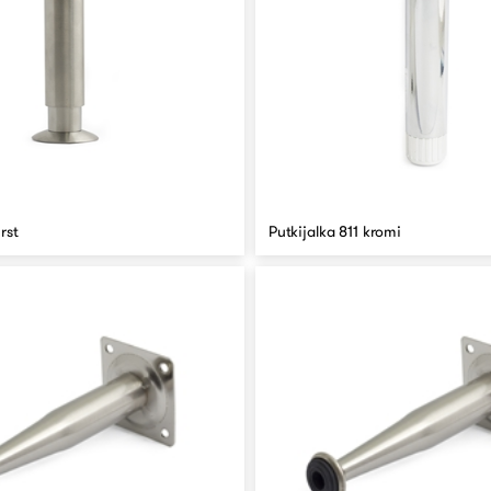
rst
Putkijalka 811 kromi