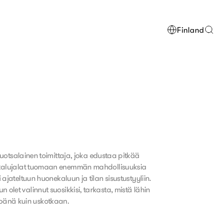
Finland
ruotsalainen toimittaja, joka edustaa pitkää
uonekalujalat tuomaan enemmän mahdollisuuksia
ajateltuun huonekaluun ja tilan sisustustyyliin.
let valinnut suosikkisi, tarkasta, mistä lähin
mpänä kuin uskotkaan.