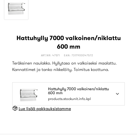
Hattuhylly 7000 valkoinen/niklattu
600 mm
ART.NR: 47571
EAN: 7317900047572
Teräksinen naulakko. Hyllytaso on valkoiseksi maalattu.
Kannattimet ja tanko nikkelöity. Toimitus koottuna.
Hattuhylly 7000 valkoinen/niklattu
600 mm
products.stockunit.info.kpl
Lue lisää pakkauksistamme