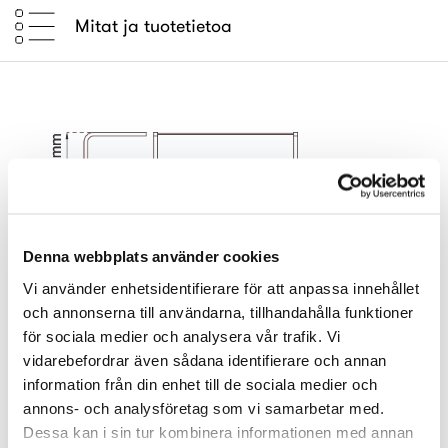
Mitat ja tuotetietoa
Denna webbplats använder cookies
Vi använder enhetsidentifierare för att anpassa innehållet
Tuotenro
Nimike
Tyyppi
Pintakäs.
och annonserna till användarna, tillhandahålla funktioner
19390
Hattuhylly
7000
valkoinen
för sociala medier och analysera vår trafik. Vi
vidarebefordrar även sådana identifierare och annan
19391
Hattuhylly
7000
valkoinen
information från din enhet till de sociala medier och
annons- och analysföretag som vi samarbetar med.
19392
Hattuhylly
7000
musta
Dessa kan i sin tur kombinera informationen med annan
19393
Hattuhylly
7000
musta