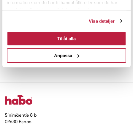
information som du har tillhandahållit eller som de har
samlat in när du har använt deras tjänster.
47571
Hattuhylly
7000
valkoinen/niklattu
Visa detaljer
47589
Hattuhylly
7000
valkoinen/niklattu
Tillåt alla
47597
Hattuhylly
7000
valkoinen/niklattu
47605
Hattuhylly
7000
valkoinen/niklattu
Anpassa
Sinimäentie 8 b
02630 Espoo