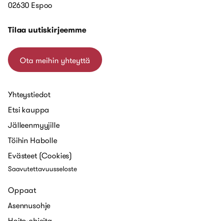
02630 Espoo
Tilaa uutiskirjeemme
Ota meihin yhteyttä
Yhteystiedot
Etsi kauppa
Jälleenmyyjille
Töihin Habolle
Evästeet (Cookies)
Saavutettavuusseloste
Oppaat
Asennusohje
Hoito-ohjeita