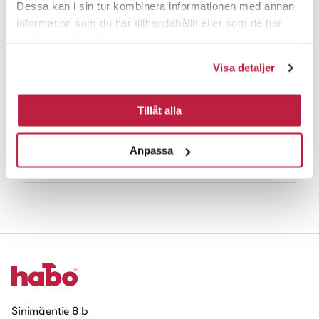
Dessa kan i sin tur kombinera informationen med annan
information som du har tillhandahållit eller som de har
samlat in när du har använt deras tjänster.
Visa detaljer
Tuotenro
Nimike
Tyyppi
Pintakäs.
Tillåt alla
18308
Pidennyskappale
Elegant Plus
alumiini
Anpassa
19042
Pidennyskappale
Elegant Plus
musta
Sinimäentie 8 b