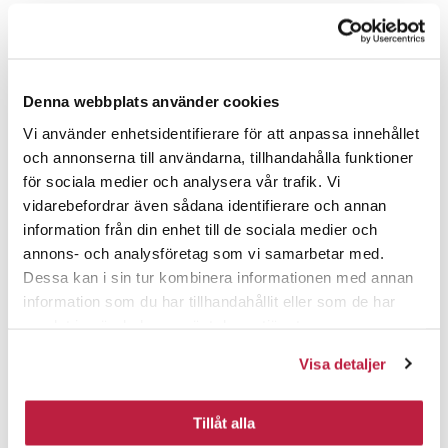
17756
Hyllynkannatin
148
valkoinen
IP
17764
Hyllynkannatin
148
valkoinen
KP
17632
Hyllynkannatin
148
valkoinen
IP
Denna webbplats använder cookies
Vi använder enhetsidentifierare för att anpassa innehållet
17640
Hyllynkannatin
148
valkoinen
KP
och annonserna till användarna, tillhandahålla funktioner
17657
Hyllynkannatin
148
valkoinen
IP
för sociala medier och analysera vår trafik. Vi
vidarebefordrar även sådana identifierare och annan
17665
Hyllynkannatin
148
valkoinen
KP
information från din enhet till de sociala medier och
annons- och analysföretag som vi samarbetar med.
17681
Hyllynkannatin
148
valkoinen
KP
Dessa kan i sin tur kombinera informationen med annan
17707
Hyllynkannatin
148
valkoinen
KP
information som du har tillhandahållit eller som de har
samlat in när du har använt deras tjänster.
17723
Hyllynkannatin
148
valkoinen
KP
Visa detaljer
17731
Hyllynkannatin
148
valkoinen
IP
17749
Hyllynkannatin
148
valkoinen
KP
Tillåt alla