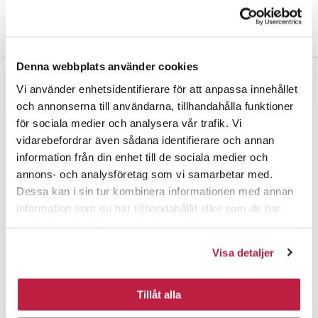
Denna webbplats använder cookies
Vi använder enhetsidentifierare för att anpassa innehållet
Täydennä
och annonserna till användarna, tillhandahålla funktioner
för sociala medier och analysera vår trafik. Vi
vidarebefordrar även sådana identifierare och annan
information från din enhet till de sociala medier och
annons- och analysföretag som vi samarbetar med.
Dessa kan i sin tur kombinera informationen med annan
information som du har tillhandahållit eller som de har
samlat in när du har använt deras tjänster.
Visa detaljer
Kalustevedinsapluuna
läpikuultava
Nuppivedin Liam musta
Tillåt alla