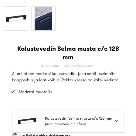
Kalustevedin Selma musta c/c 128
mm
ART.NR: 31061
EAN: 7317900310614
Alumiininen moderni kalustevedin, joka sopii useimpiin
kaappeihin ja laatikoihin. Pakkauksessa on kaksi vedintä.
Moderni muotoilu
Kalustevedin Selma musta c/c 128 mm
products.stockunit.info.ip
Lue lisää pakkauksistamme