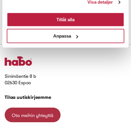
Visa detaljer
81489
Pyyhenaulakko 3 koukkua
1803-3
kromi
81570
Pyyhenaulakko 4 koukkua
1803-4
kromi
Tillåt alla
Anpassa
Sinimäentie 8 b
02630 Espoo
Tilaa uutiskirjeemme
Ota meihin yhteyttä