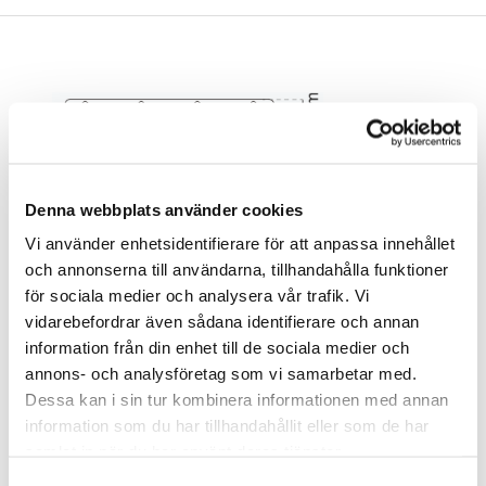
Denna webbplats använder cookies
Tuotenro
Nimike
Tyyppi
Pintakä
Vi använder enhetsidentifierare för att anpassa innehållet
och annonserna till användarna, tillhandahålla funktioner
81406
Pyyhenaulakko 2 koukkua
1803-2
valkoin
för sociala medier och analysera vår trafik. Vi
vidarebefordrar även sådana identifierare och annan
81463
Pyyhenaulakko 3 koukkua
1803-3
valkoin
information från din enhet till de sociala medier och
81547
Pyyhenaulakko 4 koukkua
1803-4
valkoin
annons- och analysföretag som vi samarbetar med.
Dessa kan i sin tur kombinera informationen med annan
12171
Pyyhenaulakko 4 koukkua
1803-4
mattak
information som du har tillhandahållit eller som de har
samlat in när du har använt deras tjänster.
81430
Pyyhenaulakko 2 koukkua
1803-2
kromi