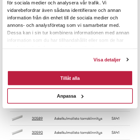
för sociala medier och analysera vår trafik. Vi
vidarebefordrar även sådana identifierare och annan
information från din enhet till de sociala medier och
Tuotenro
Nimike
Tyyppi
Pinta
annons- och analysföretag som vi samarbetar med.
Dessa kan i sin tur kombinera informationen med annan
18032
Askelkulmalista tarrakiinnitys
SA41
valk
information som du har tillhandahållit eller som de har
18033
Askelkulmalista tarrakiinnitys
SA41
valk
samlat in när du har använt deras tjänster.
Visa detaljer
17697
Askelkulmalista tarrakiinnitys
SA41
harm
17698
Askelkulmalista tarrakiinnitys
SA41
harm
Tillåt alla
18034
Askelkulmalista tarrakiinnitys
SA41
hiekk
Anpassa
18035
Askelkulmalista tarrakiinnitys
SA41
hiekk
30589
Askelkulmalista tarrakiinnitys
SA41
ruos
30590
Askelkulmalista tarrakiinnitys
SA41
ruos