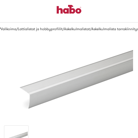
Valikoima
Lattialistat ja hobbyprofiilit
Askelkulmalistat
Askelkulmalista tarrakiinnity