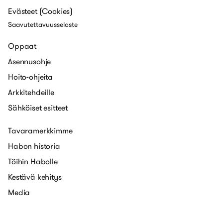
Evästeet (Cookies)
Saavutettavuusseloste
Oppaat
Asennusohje
Hoito-ohjeita
Arkkitehdeille
Sähköiset esitteet
Tavaramerkkimme
Habon historia
Töihin Habolle
Kestävä kehitys
Media