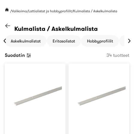
Valikoima
Lattialistat ja hobbyprofiilit
Kulmalista / Askelkulmalista
Siirry "Lattialistat ja hobbyprofiilit " kate
Kulmalista / Askelkulmalista
Askelkulmalistat
Eritasolistat
Hobbyprofiilit
Jalk
Suodatin
34 tuotteet