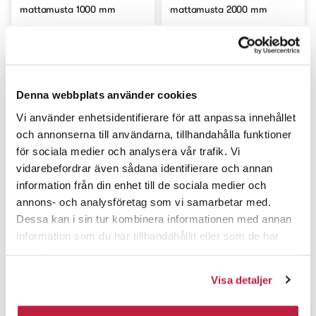
mattamusta 1000 mm
mattamusta 2000 mm
Denna webbplats använder cookies
Vi använder enhetsidentifierare för att anpassa innehållet
och annonserna till användarna, tillhandahålla funktioner
för sociala medier och analysera vår trafik. Vi
vidarebefordrar även sådana identifierare och annan
information från din enhet till de sociala medier och
annons- och analysföretag som vi samarbetar med.
Askelkulmalista A26 messinki
Askelkulmalista A26 messinki
1000 mm
2000 mm
Dessa kan i sin tur kombinera informationen med annan
information som du har tillhandahållit eller som de har
samlat in när du har använt deras tjänster.
Visa detaljer