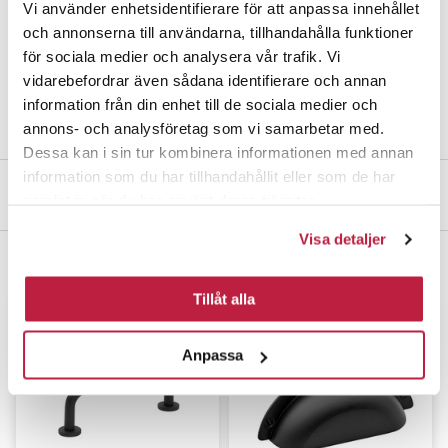
Vi använder enhetsidentifierare för att anpassa innehållet
19179
Nuppivedin
Alvin
kromi
IP
och annonserna till användarna, tillhandahålla funktioner
för sociala medier och analysera vår trafik. Vi
19180
Nuppivedin
Alvin
musta
IP
vidarebefordrar även sådana identifierare och annan
information från din enhet till de sociala medier och
annons- och analysföretag som vi samarbetar med.
Dessa kan i sin tur kombinera informationen med annan
information som du har tillhandahållit eller som de har
Arkkitehdeille
samlat in när du har använt deras tjänster.
Visa detaljer
Täydennä
Tillåt alla
Anpassa