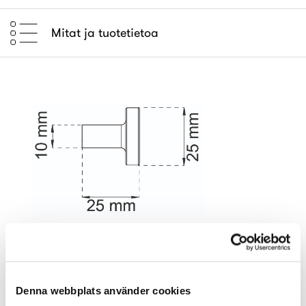
Mitat ja tuotetietoa
Tuotenro
Nimike
Tyyppi
Pintakäs.
Me
19178
Nuppivedin
Alvin
kiill. messinki
IP
Denna webbplats använder cookies