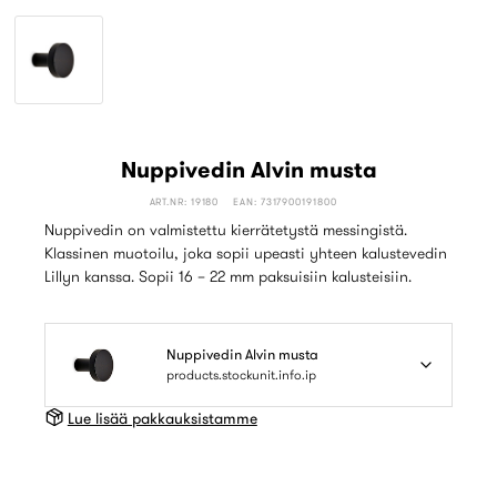
Nuppivedin Alvin musta
ART.NR: 19180
EAN: 7317900191800
Nuppivedin on valmistettu kierrätetystä messingistä.
Klassinen muotoilu, joka sopii upeasti yhteen kalustevedin
Lillyn kanssa. Sopii 16 – 22 mm paksuisiin kalusteisiin.
Nuppivedin Alvin musta
products.stockunit.info.ip
Lue lisää pakkauksistamme