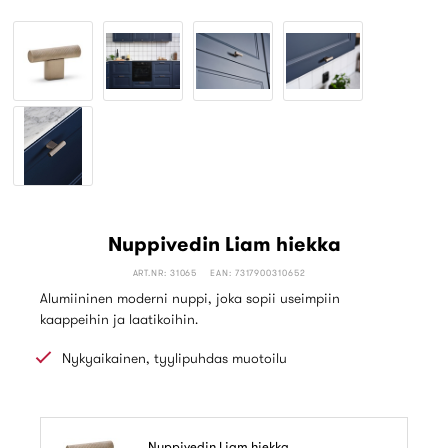
Nuppivedin Liam hiekka
ART.NR: 31065
EAN: 7317900310652
Alumiininen moderni nuppi, joka sopii useimpiin
kaappeihin ja laatikoihin.
Nykyaikainen, tyylipuhdas muotoilu
Nuppivedin Liam hiekka