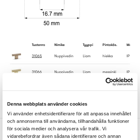
Tuotenro
Nimike
Tyyppi
Pintakäs.
Me
31065
Nuppivedin
Liam
hiekka
IP
31066
Nuppivedin
Liam
messinki
IP
31067
Nuppivedin
Liam
musta
IP
Denna webbplats använder cookies
Vi använder enhetsidentifierare för att anpassa innehållet
och annonserna till användarna, tillhandahålla funktioner
för sociala medier och analysera vår trafik. Vi
Täydennä
vidarebefordrar även sådana identifierare och annan