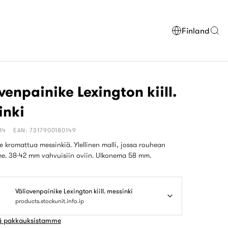
Finland
venpainike Lexington kiill.
inki
14
EAN: 7317900180149
 kromattua messinkiä. Ylellinen malli, jossa rouhean
lme. 38-42 mm vahvuisiin oviin. Ulkonema 58 mm.
Väliovenpainike Lexington kiill. messinki
products.stockunit.info.ip
ää pakkauksistamme