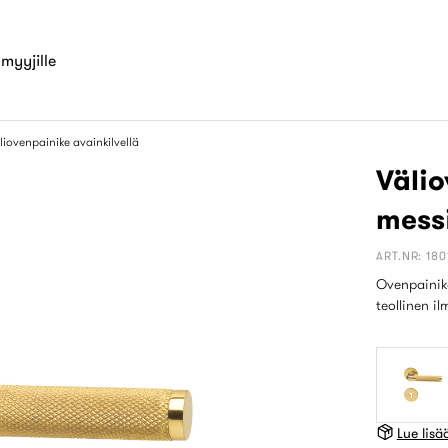
myyjille
liovenpainike avainkilvellä
Välio
mess
ART.NR: 180
Ovenpainike
teollinen i
Lue lis