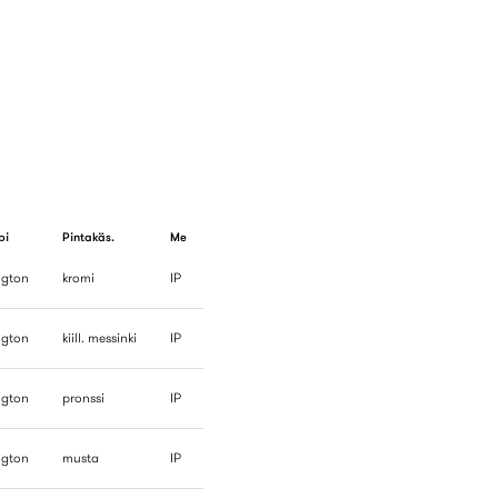
pi
Pintakäs.
Me
ngton
kromi
IP
ngton
kiill. messinki
IP
ngton
pronssi
IP
ngton
musta
IP