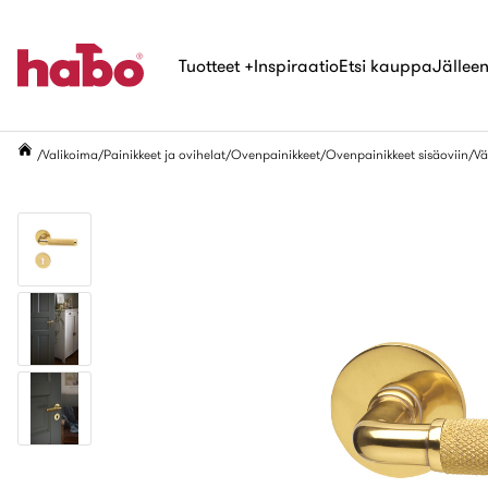
Tuotteet
+
Inspiraatio
Etsi kauppa
Jälleen
Valikoima
Painikkeet ja ovihelat
Ovenpainikkeet
Ovenpainikkeet sisäoviin
Vä