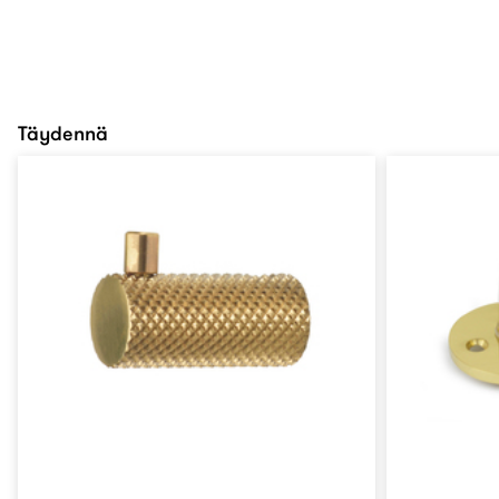
Täydennä