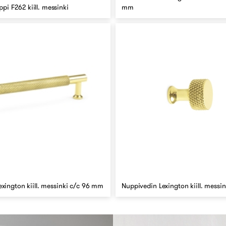
i F262 kiill. messinki
mm
exington kiill. messinki c/c 96 mm
Nuppivedin Lexington kiill. messi