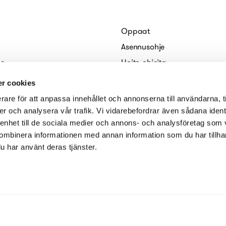
Oppaat
Asennusohje
le
Hoito-ohjeita
e
Arkkitehdeille
r cookies
kies)
Sähköiset esitteet
rare för att anpassa innehållet och annonserna till användarna, t
seloste
er och analysera vår trafik. Vi vidarebefordrar även sådana ident
 enhet till de sociala medier och annons- och analysföretag som
ombinera informationen med annan information som du har tillhand
u har använt deras tjänster.