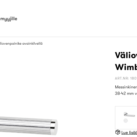
myyjille
liovenpainike avainkilvellä
Välio
Wimb
ART.NR: 180
Messinkinen
38-42 mm v
Lue lis