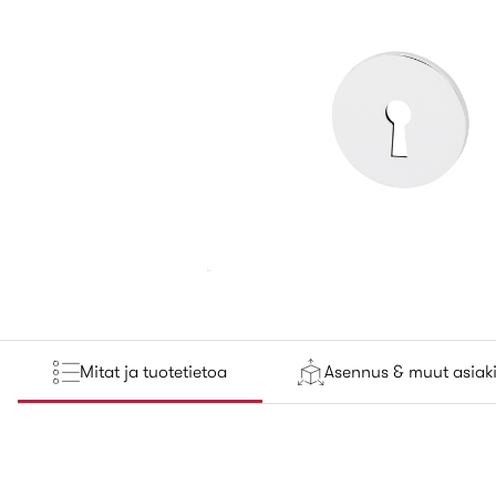
Mitat ja tuotetietoa
Asennus & muut asiaki