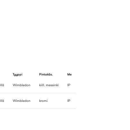
Tyyppi
Pintakäs.
Me
llä
Wimbledon
kiill. messinki
IP
llä
Wimbledon
kromi
IP