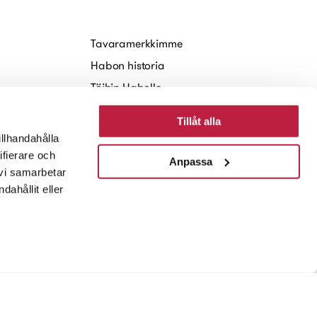
Tavaramerkkimme
Habon historia
Töihin Habolle
Kestävä kehitys
Tillåt alla
Media
illhandahålla
ifierare och
Anpassa
 vi samarbetar
ahållit eller