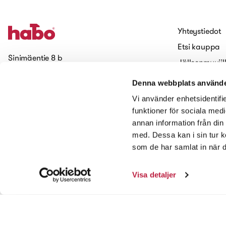
Yhteystiedot
Etsi kauppa
Sinimäentie 8 b
Jälleenmyyjil
02630 Espoo
Töihin Haboll
Denna webbplats använde
Evästeet (Coo
Tilaa uutiskirjeemme
Vi använder enhetsidentifie
Saavutettavuus
funktioner för sociala medi
annan information från din
Ota meihin yhteyttä
med. Dessa kan i sin tur k
som de har samlat in när d
Visa detaljer