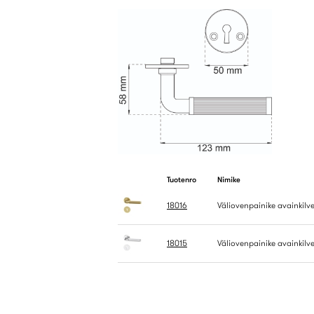
Tuotenro
Nimike
18016
Väliovenpainike avainkilve
18015
Väliovenpainike avainkilve