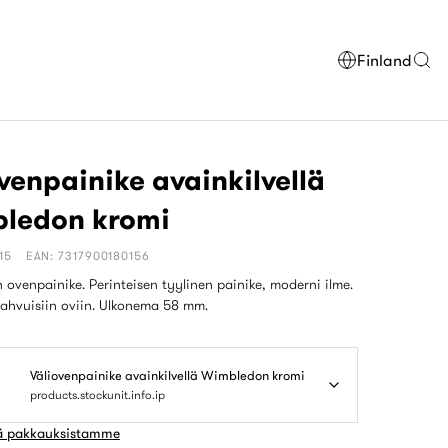
Finland
venpainike avainkilvellä
ledon kromi
15
EAN: 7317900180156
 ovenpainike. Perinteisen tyylinen painike, moderni ilme.
ahvuisiin oviin. Ulkonema 58 mm.
Väliovenpainike avainkilvellä Wimbledon kromi
products.stockunit.info.ip
ää pakkauksistamme