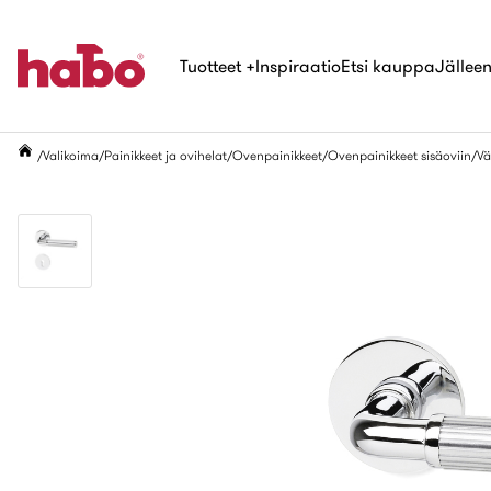
Tuotteet
+
Inspiraatio
Etsi kauppa
Jälleen
Valikoima
Painikkeet ja ovihelat
Ovenpainikkeet
Ovenpainikkeet sisäoviin
Vä