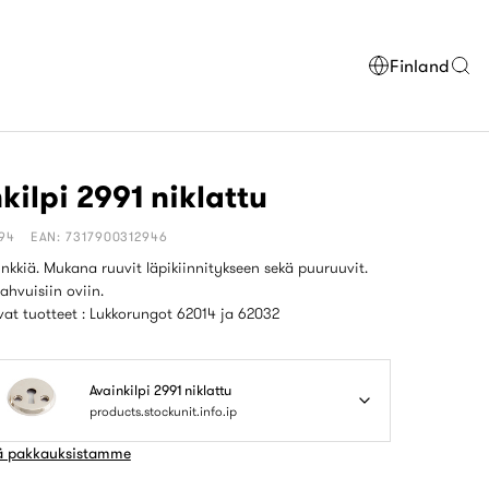
Finland
kilpi 2991 niklattu
294
EAN: 7317900312946
sinkkiä. Mukana ruuvit läpikiinnitykseen sekä puuruuvit.
hvuisiin oviin.
at tuotteet : Lukkorungot 62014 ja 62032
Avainkilpi 2991 niklattu
products.stockunit.info.ip
ää pakkauksistamme