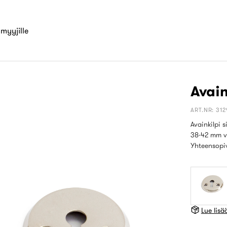
myyjille
Avain
ART.NR: 31
Avainkilpi 
38-42 mm va
Yhteensopiv
Lue lis