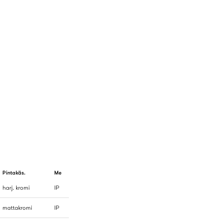
Pintakäs.
Me
harj. kromi
IP
mattakromi
IP