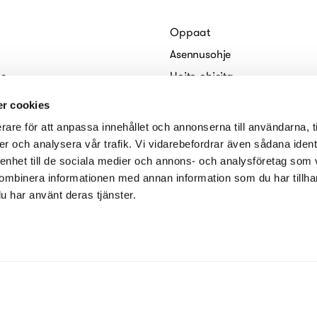
Oppaat
Asennusohje
le
Hoito-ohjeita
e
Arkkitehdeille
r cookies
kies)
Sähköiset esitteet
rare för att anpassa innehållet och annonserna till användarna, t
seloste
er och analysera vår trafik. Vi vidarebefordrar även sådana ident
 enhet till de sociala medier och annons- och analysföretag som
ombinera informationen med annan information som du har tillhand
u har använt deras tjänster.