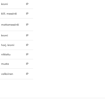
kromi
IP
kiill. messinki
IP
mattamessinki
IP
kromi
IP
harj. kromi
IP
niklattu
IP
musta
IP
valkoinen
IP