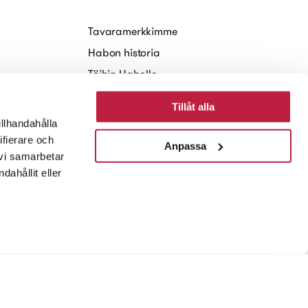
Tavaramerkkimme
Habon historia
Töihin Habolle
Kestävä kehitys
Tillåt alla
Media
illhandahålla
ifierare och
Anpassa
 vi samarbetar
ahållit eller