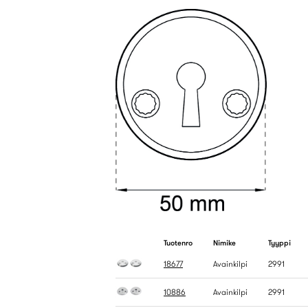
Tuotenro
Nimike
Tyyppi
18677
Avainkilpi
2991
10886
Avainkilpi
2991