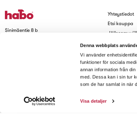
Yhteystiedot
Etsi kauppa
Sinimäentie 8 b
Jälleenmyyjil
02630 Espoo
Töihin Haboll
Denna webbplats använde
Evästeet (Coo
Tilaa uutiskirjeemme
Vi använder enhetsidentifie
Saavutettavuus
funktioner för sociala medi
annan information från din
Ota meihin yhteyttä
med. Dessa kan i sin tur k
som de har samlat in när d
Visa detaljer
© 2026 Habo Gruppen AB