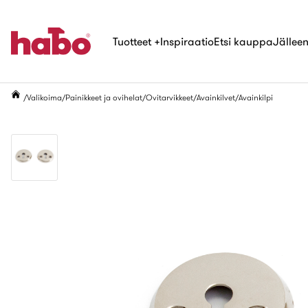
Tuotteet
+
Inspiraatio
Etsi kauppa
Jälleen
Valikoima
Painikkeet ja ovihelat
Ovitarvikkeet
Avainkilvet
Avainkilpi