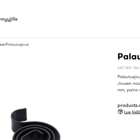
myyjille
eet
Palautusjousi
Palau
ART.NR: 18
Palautusjou
Jousen nau
mm, paino 6
products.s
Lue lis