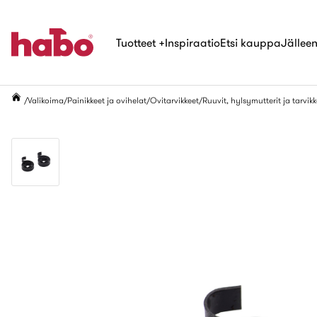
Tuotteet
+
Inspiraatio
Etsi kauppa
Jälleen
Valikoima
Painikkeet ja ovihelat
Ovitarvikkeet
Ruuvit, hylsymutterit ja tarvikk