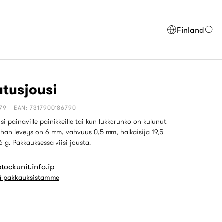
Finland
tusjousi
679
EAN: 7317900186790
si painaville painikkeille tai kun lukkorunko on kulunut.
han leveys on 6 mm, vahvuus 0,5 mm, halkaisija 19,5
 g. Pakkauksessa viisi jousta.
tockunit.info.ip
ää pakkauksistamme