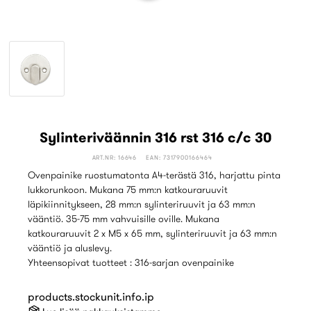
Sylinteriväännin 316 rst 316 c/c 30
ART.NR: 16646
EAN: 7317900166464
Ovenpainike ruostumatonta A4-terästä 316, harjattu pinta
lukkorunkoon. Mukana 75 mm:n katkouraruuvit
läpikiinnitykseen, 28 mm:n sylinteriruuvit ja 63 mm:n
vääntiö. 35-75 mm vahvuisille oville. Mukana
katkouraruuvit 2 x M5 x 65 mm, sylinteriruuvit ja 63 mm:n
vääntiö ja aluslevy.
Yhteensopivat tuotteet : 316-sarjan ovenpainike
products.stockunit.info.ip