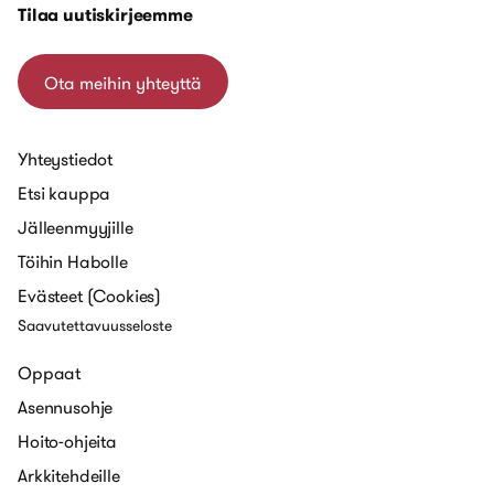
Tilaa uutiskirjeemme
Ota meihin yhteyttä
Yhteystiedot
Etsi kauppa
Jälleenmyyjille
Töihin Habolle
Evästeet (Cookies)
Saavutettavuusseloste
Oppaat
Asennusohje
Hoito-ohjeita
Arkkitehdeille