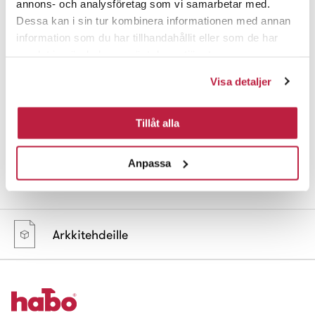
annons- och analysföretag som vi samarbetar med.
Dessa kan i sin tur kombinera informationen med annan
information som du har tillhandahållit eller som de har
samlat in när du har använt deras tjänster.
Visa detaljer
Tuotenro
Nimike
Tyyppi
Pintak
17243
WC-vääntönuppi
A262 HCP Clean
harj.
Tillåt alla
17242
WC-vääntönuppi
A262 HCP Clean
kiill.
Anpassa
Arkkitehdeille