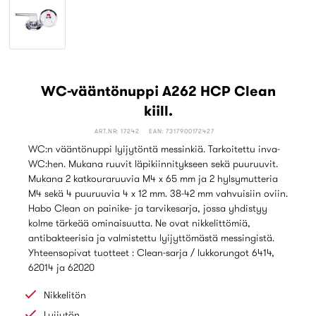
WC-vääntönuppi A262 HCP Clean
kiill.
ART.NR: 17242
EAN: 7317900172427
WC:n vääntönuppi lyijytöntä messinkiä. Tarkoitettu inva-
WC:hen. Mukana ruuvit läpikiinnitykseen sekä puuruuvit.
Mukana 2 katkouraruuvia M4 x 65 mm ja 2 hylsymutteria
M4 sekä 4 puuruuvia 4 x 12 mm. 38-42 mm vahvuisiin oviin.
Habo Clean on painike- ja tarvikesarja, jossa yhdistyy
kolme tärkeää ominaisuutta. Ne ovat nikkelittömiä,
antibakteerisia ja valmistettu lyijyttömästä messingistä.
Yhteensopivat tuotteet : Clean-sarja / lukkorungot 6414,
62014 ja 62020
Nikkelitön
Lyijytön