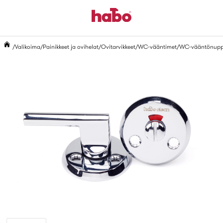
Valikoima
Painikkeet ja ovihelat
Ovitarvikkeet
WC-vääntimet
WC-vääntönupp