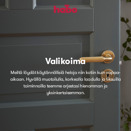
Valikoima
Meiltä löydät käytännöllisiä heloja niin kotiin kuin vapaa-
aikaan. Hyvällä muotoilulla, korkealla laadulla ja fiksuilla
toiminnoilla teemme arjestasi hienomman ja
yksinkertaisemman.