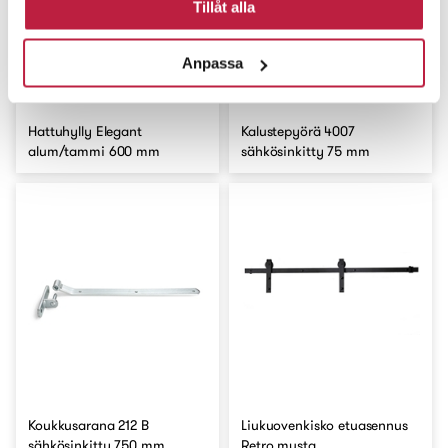
Tillåt alla
Anpassa
Hattuhylly Elegant
Kalustepyörä 4007
alum/tammi 600 mm
sähkösinkitty 75 mm
Koukkusarana 212 B
Liukuovenkisko etuasennus
sähkösinkitty 750 mm
Retro musta