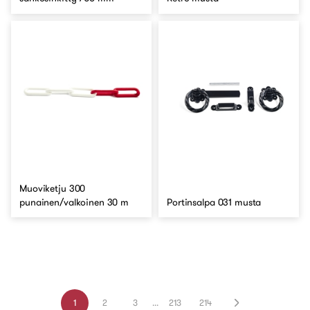
Muoviketju 300
punainen/valkoinen 30 m
Portinsalpa 031 musta
1
2
3
...
213
214