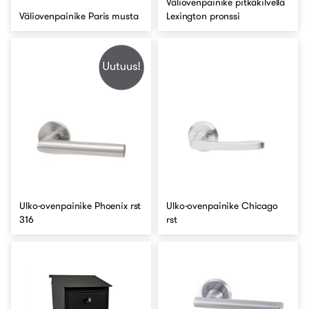
Väliovenpainike pitkäkilvellä
Väliovenpainike Paris musta
Lexington pronssi
Ulko-ovenpainike Phoenix rst
Ulko-ovenpainike Chicago
316
rst