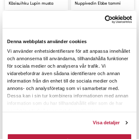
Käsisuihku Lupin musta
Nuppivedin Ebbe tammi
Denna webbplats använder cookies
Vi använder enhetsidentifierare för att anpassa innehållet
och annonserna till användarna, tillhandahålla funktioner
för sociala medier och analysera vår trafik. Vi
vidarebefordrar även sådana identifierare och annan
information från din enhet till de sociala medier och
annons- och analysföretag som vi samarbetar med.
Ovikello Nordic valkoinen
Kalustevedin Molly musta
Dessa kan i sin tur kombinera informationen med annan
information som du har tillhandahållit eller som de har
samlat in när du har använt deras tjänster.
Visa detaljer