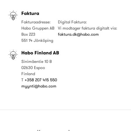
Faktura
Fakturaadresse:
Digital Faktura:
Habo Gruppen AB
Vi modtager faktura digitalt via:
Box 223
faktura.dk@habo.com
551 14 Jönköping
Habo Finland AB
Sinimäentie 10 B
02630 Espoo
Finland
T
+358 207 415 550
myynti@habo.com