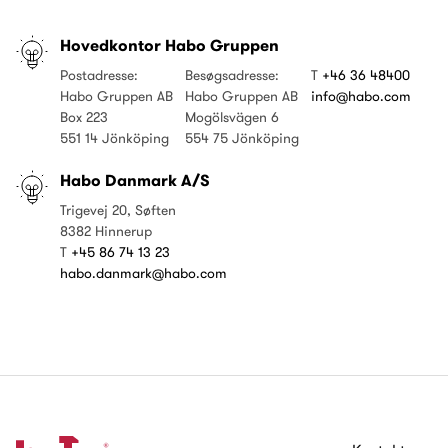
Hovedkontor Habo Gruppen
Postadresse:
Besøgsadresse:
T
+46 36 48400
Habo Gruppen AB
Habo Gruppen AB
info@habo.com
Box 223
Mogölsvägen 6
551 14 Jönköping
554 75 Jönköping
Habo Danmark A/S
Trigevej 20, Søften
8382 Hinnerup
T
+45 86 74 13 23
habo.danmark@habo.com