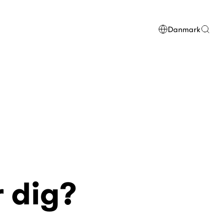
Danmark
r dig?