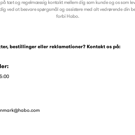
på tæt og regelmæssig kontakt mellem dig som kunde og os som lever
e dig ved at besvare spørgsmål og assistere med alt vedrørende din besti
forbi Habo.
r, bestillinger eller reklamationer? Kontakt os på:
er:
15:00
anmark@habo.com