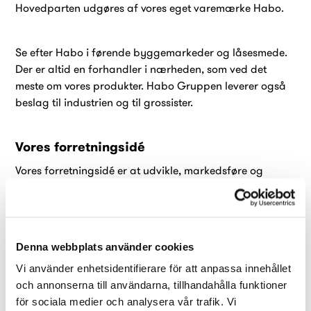
Hovedparten udgøres af vores eget varemærke Habo.
Se efter Habo i førende byggemarkeder og låsesmede.
Der er altid en forhandler i nærheden, som ved det
meste om vores produkter. Habo Gruppen leverer også
beslag til industrien og til grossister.
Vores forretningsidé
Vores forretningsidé er at udvikle, markedsføre og
sælge funktionelle beslag samt indretningsdetaljer, for
såvel hjem som offentlige miljøer.
Vores vision- I alle menneskers hverdag
Denna webbplats använder cookies
Vi använder enhetsidentifierare för att anpassa innehållet
Vores vision er at være det ledende varemærke indenfor
och annonserna till användarna, tillhandahålla funktioner
beslag. Vi vil findes i alle nordiske hjem og gøre livet
för sociala medier och analysera vår trafik. Vi
enklere for alle som anvender dem.