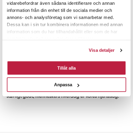
vidarebefordrar även sådana identifierare och annan
information från din enhet till de sociala medier och
Vores værdier - Hverdagsvenner med
annons- och analysföretag som vi samarbetar med.
hjertet på rette sted
Dessa kan i sin tur kombinera informationen med annan
information som du har tillhandahållit eller som de har
Vores værdier skal gennemsyre Habo som varemærke
samlat in när du har använt deras tjänster.
og hvordan vi forholder os til andre, vores
arbejdsopgaver og vores produkter.
Visa detaljer
• Vi er folkelige
Tillåt alla
• Vi er engagerede
• Vi er omsorgsfulde
Anpassa
Uden vores produkter skulle hverdagen ikke fungere
særligt godt, menneskers hverdag er vores hjertesag.