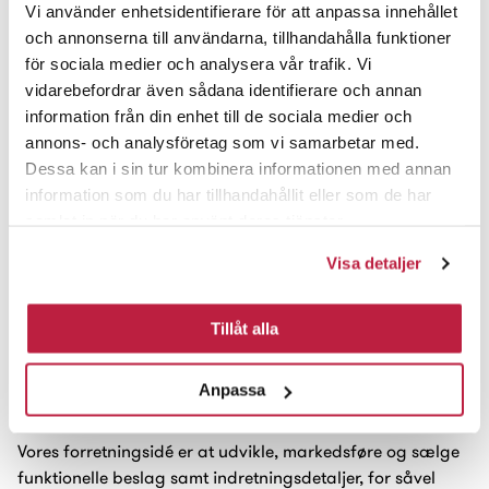
Vi använder enhetsidentifierare för att anpassa innehållet
och annonserna till användarna, tillhandahålla funktioner
för sociala medier och analysera vår trafik. Vi
vidarebefordrar även sådana identifierare och annan
information från din enhet till de sociala medier och
annons- och analysföretag som vi samarbetar med.
Dessa kan i sin tur kombinera informationen med annan
information som du har tillhandahållit eller som de har
samlat in när du har använt deras tjänster.
Visa detaljer
Tillåt alla
Presse
For ark
Anpassa
Vores forretningsidé
Vores forretningsidé er at udvikle, markedsføre og sælge
funktionelle beslag samt indretningsdetaljer, for såvel