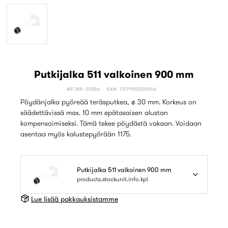
Putkijalka 511 valkoinen 900 mm
ART.NR: 20036
EAN: 7317900200366
Pöydänjalka pyöreää teräsputkea, ø 30 mm. Korkeus on
säädettävissä max. 10 mm epätasaisen alustan
kompensoimiseksi. Tämä tekee pöydästä vakaan. Voidaan
asentaa myös kalustepyörään 1175.
Putkijalka 511 valkoinen 900 mm
products.stockunit.info.kpl
Lue lisää pakkauksistamme