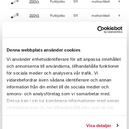
20044
Putkijalka
511
mattanikkeli
KPL
20045
Putkijalka
511
mattanikkeli
KPL
20046
Putkijalka
511
mattanikkeli
KPL
20027
Putkijalka
511
valkoinen
KPL
Denna webbplats använder cookies
20277
Putkijalka
511
valkoinen
KPL
Vi använder enhetsidentifierare för att anpassa innehållet
och annonserna till användarna, tillhandahålla funktioner
för sociala medier och analysera vår trafik. Vi
20227
Putkijalka
511
valkoinen
KPL
vidarebefordrar även sådana identifierare och annan
information från din enhet till de sociala medier och
20028
Putkijalka
511
valkoinen
KPL
annons- och analysföretag som vi samarbetar med.
Dessa kan i sin tur kombinera informationen med annan
20029
Putkijalka
511
valkoinen
KPL
information som du har tillhandahållit eller som de har
samlat in när du har använt deras tjänster.
20030
Putkijalka
511
valkoinen
KPL
Visa detaljer