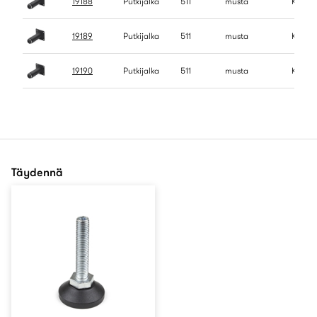
19188
Putkijalka
511
musta
KPL
19189
Putkijalka
511
musta
KPL
19190
Putkijalka
511
musta
KPL
Täydennä