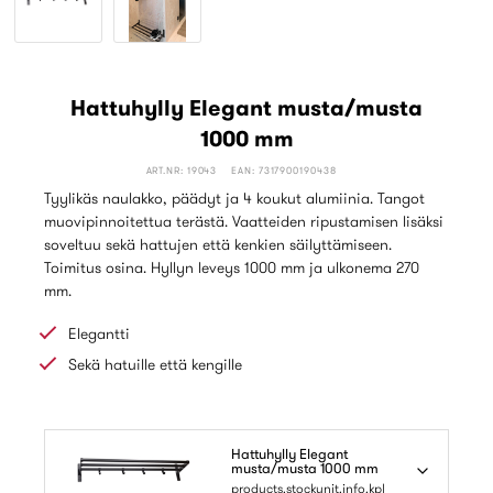
Hattuhylly Elegant musta/musta
1000 mm
ART.NR: 19043
EAN: 7317900190438
Tyylikäs naulakko, päädyt ja 4 koukut alumiinia. Tangot
muovipinnoitettua terästä. Vaatteiden ripustamisen lisäksi
soveltuu sekä hattujen että kenkien säilyttämiseen.
Toimitus osina. Hyllyn leveys 1000 mm ja ulkonema 270
mm.
Elegantti
Sekä hatuille että kengille
Hattuhylly Elegant
musta/musta 1000 mm
products.stockunit.info.kpl