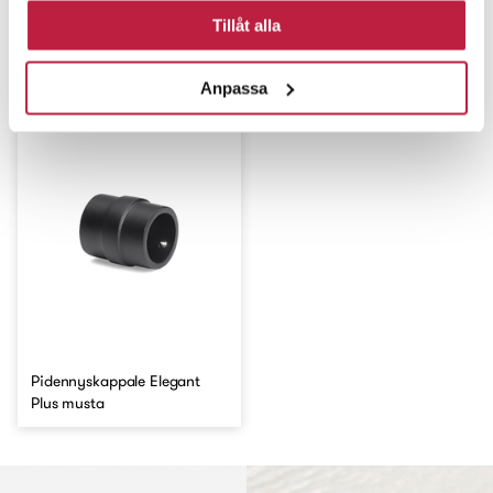
Tillåt alla
Naulakko Elegant
musta/musta
Jatkokappale Elegant musta
Anpassa
Pidennyskappale Elegant
Plus musta