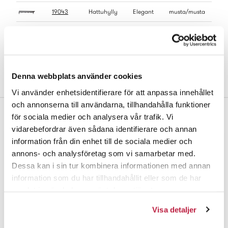
19043
Hattuhylly
Elegant
musta/musta
19046
Hattuhylly
Elegant
musta/tammi
19045
Hattuhylly
Elegant
musta/tammi
Denna webbplats använder cookies
Vi använder enhetsidentifierare för att anpassa innehållet
och annonserna till användarna, tillhandahålla funktioner
för sociala medier och analysera vår trafik. Vi
Täydennä
vidarebefordrar även sådana identifierare och annan
information från din enhet till de sociala medier och
annons- och analysföretag som vi samarbetar med.
Dessa kan i sin tur kombinera informationen med annan
information som du har tillhandahållit eller som de har
samlat in när du har använt deras tjänster.
Visa detaljer