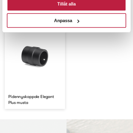
Tillåt alla
Naulakko Elegant
Jatkokappale Elegant musta
musta/tammi
Anpassa
Pidennyskappale Elegant
Plus musta