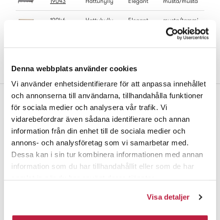
19043
Hattuhylly
Elegant
musta/musta
19046
Hattuhylly
Elegant
musta/tammi
19045
Hattuhylly
Elegant
musta/tammi
Denna webbplats använder cookies
Vi använder enhetsidentifierare för att anpassa innehållet
och annonserna till användarna, tillhandahålla funktioner
Täydennä
för sociala medier och analysera vår trafik. Vi
vidarebefordrar även sådana identifierare och annan
information från din enhet till de sociala medier och
annons- och analysföretag som vi samarbetar med.
Dessa kan i sin tur kombinera informationen med annan
information som du har tillhandahållit eller som de har
samlat in när du har använt deras tjänster.
Visa detaljer