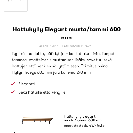
Hattuhylly Elegant musta/tammi 600
mm
ART.NR: 19046
EAN: 7317900190469
Tyylikäs naulakko, päädyt ja 4 koukut alumiinia. Tangot
tammea. Vaatteiden ripustamisen lisäksi soveltuu sekä
hattujen että kenkien säilyttämiseen. Toimitus osina.
Hyllyn leveys 600 mm ja ulkonema 270 mm.
Elegantti
Sekä hatuille että kengille
Hattuhylly Elegant
musta/tammi 600 mm
products.stockunit.info.kpl