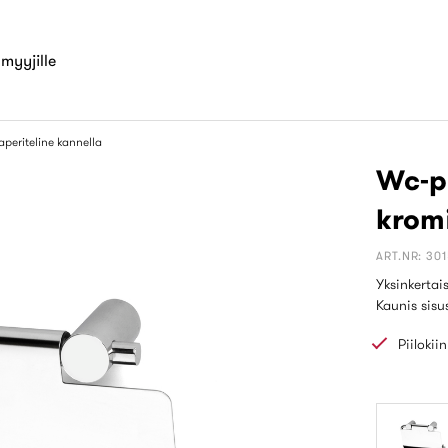
myyjille
periteline kannella
Wc-pa
krom
ART.NR: 30
Yksinkertais
Kaunis sisu
Piilokii