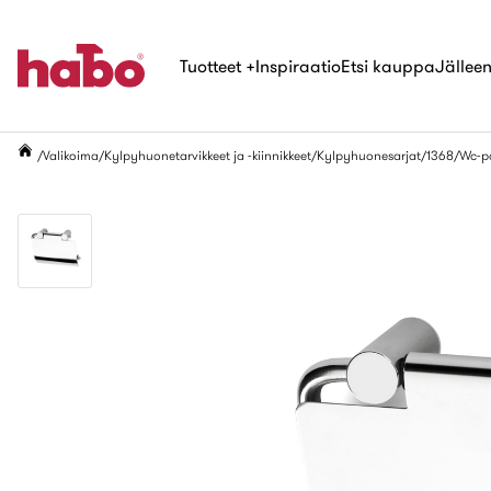
Tuotteet
+
Inspiraatio
Etsi kauppa
Jälleen
Valikoima
Kylpyhuonetarvikkeet ja -kiinnikkeet
Kylpyhuonesarjat
1368
Wc-pa