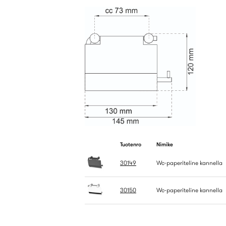
Tuotenro
Nimike
30149
Wc-paperiteline kannella
30150
Wc-paperiteline kannella