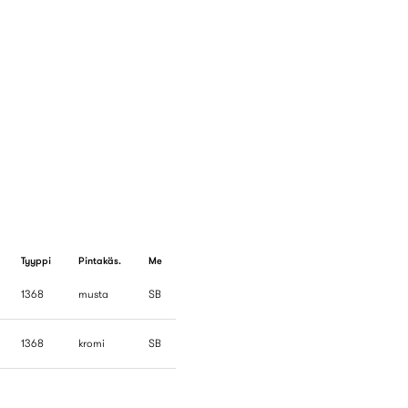
Tyyppi
Pintakäs.
Me
1368
musta
SB
1368
kromi
SB