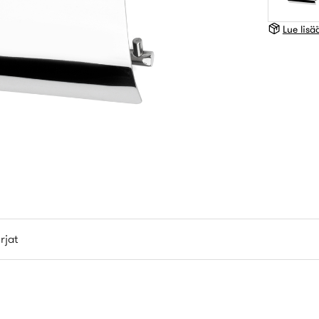
Lue lis
rjat