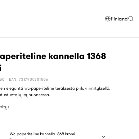
Finland
periteline kannella 1368
i
150
EAN: 7317900301506
en elegantti wc-paperiteline teräksestä piilokiinnityksellä.
stustuote kylpyhuoneessa.
nnitys
Wc-paperiteline kannella 1368 kromi