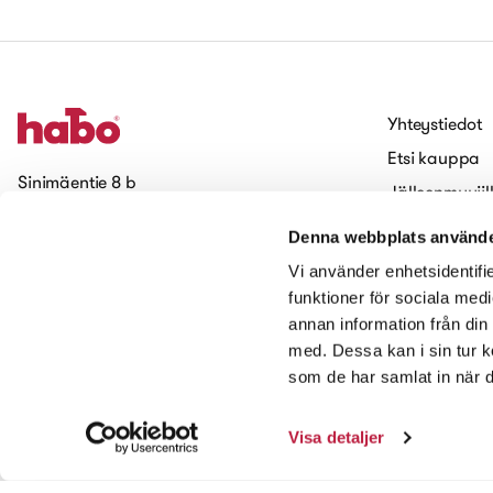
Yhteystiedot
Etsi kauppa
Sinimäentie 8 b
Jälleenmyyjil
02630 Espoo
Töihin Haboll
Denna webbplats använde
Evästeet (Coo
Tilaa uutiskirjeemme
Vi använder enhetsidentifie
Saavutettavuus
funktioner för sociala medi
annan information från din
Ota meihin yhteyttä
med. Dessa kan i sin tur k
som de har samlat in när d
Visa detaljer