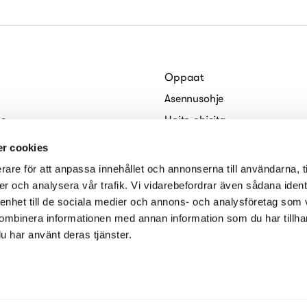
Oppaat
Asennusohje
le
Hoito-ohjeita
e
Arkkitehdeille
r cookies
kies)
Sähköiset esitteet
rare för att anpassa innehållet och annonserna till användarna, t
seloste
er och analysera vår trafik. Vi vidarebefordrar även sådana ident
 enhet till de sociala medier och annons- och analysföretag som
ombinera informationen med annan information som du har tillhand
u har använt deras tjänster.