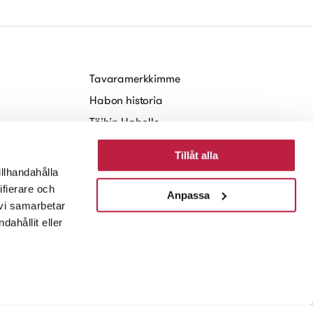
Tavaramerkkimme
Habon historia
Töihin Habolle
Kestävä kehitys
Tillåt alla
Media
illhandahålla
ifierare och
Anpassa
 vi samarbetar
ahållit eller