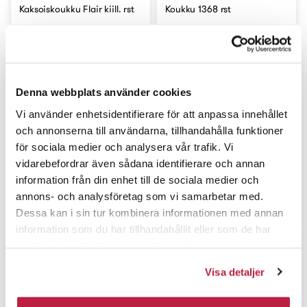
Kaksoiskoukku Flair kiill. rst
Koukku 1368 rst
Denna webbplats använder cookies
Vi använder enhetsidentifierare för att anpassa innehållet
och annonserna till användarna, tillhandahålla funktioner
för sociala medier och analysera vår trafik. Vi
vidarebefordrar även sådana identifierare och annan
information från din enhet till de sociala medier och
annons- och analysföretag som vi samarbetar med.
Koukku 1368 kromi
Koukku 1368 kiill. messinki
Dessa kan i sin tur kombinera informationen med annan
information som du har tillhandahållit eller som de har
samlat in när du har använt deras tjänster.
Visa detaljer