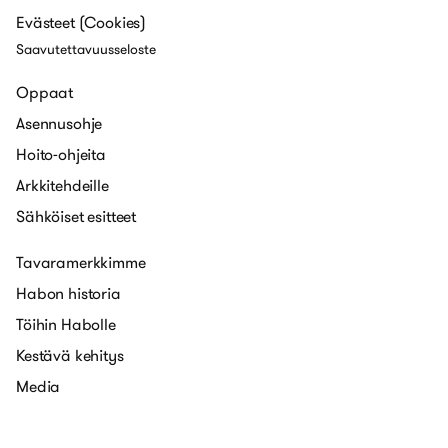
Evästeet (Cookies)
Saavutettavuusseloste
Oppaat
Asennusohje
Hoito-ohjeita
Arkkitehdeille
Sähköiset esitteet
Tavaramerkkimme
Habon historia
Töihin Habolle
Kestävä kehitys
Media