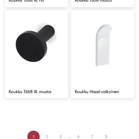
Koukku 1368 XL rst
Koukku 1368 musta
Koukku 1368 XL musta
Koukku Hazel valkoinen
1
2
3
...
6
7