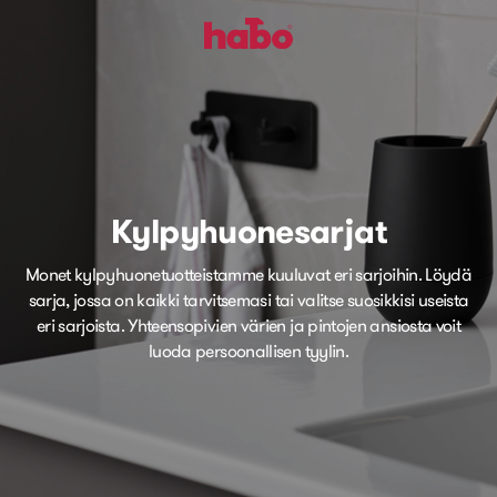
Kylpyhuonesarjat
Monet kylpyhuonetuotteistamme kuuluvat eri sarjoihin. Löydä
sarja, jossa on kaikki tarvitsemasi tai valitse suosikkisi useista
eri sarjoista. Yhteensopivien värien ja pintojen ansiosta voit
luoda persoonallisen tyylin.