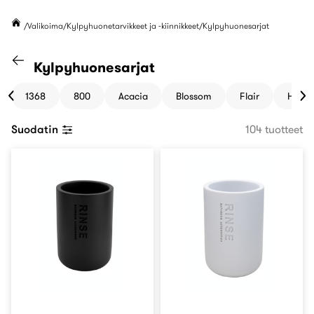
Valikoima
Kylpyhuonetarvikkeet ja -kiinnikkeet
Kylpyhuonesarjat
Siirry "Kylpyhuonetarvikkeet ja -kiinnikke
Kylpyhuonesarjat
1368
800
Acacia
Blossom
Flair
Hazel
Suodatin
104 tuotteet