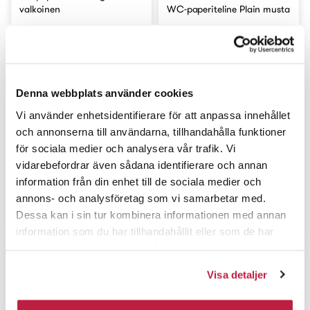
valkoinen
WC-paperiteline Plain musta
Denna webbplats använder cookies
Vi använder enhetsidentifierare för att anpassa innehållet
och annonserna till användarna, tillhandahålla funktioner
för sociala medier och analysera vår trafik. Vi
vidarebefordrar även sådana identifierare och annan
information från din enhet till de sociala medier och
annons- och analysföretag som vi samarbetar med.
WC-paperiteline Plain rst
WC-paperiteline Plain kiill.
Dessa kan i sin tur kombinera informationen med annan
information som du har tillhandahållit eller som de har
samlat in när du har använt deras tjänster.
Visa detaljer