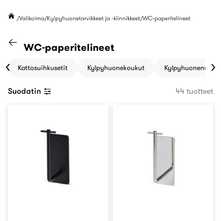
Valikoima
Kylpyhuonetarvikkeet ja -kiinnikkeet
WC-paperitelineet
Siirry "Kylpyhuonetarvikkeet ja -kiinnikke
WC-paperitelineet
Kattosuihkusetit
Kylpyhuonekoukut
Kylpyhuonenupit
Suodatin
44 tuotteet