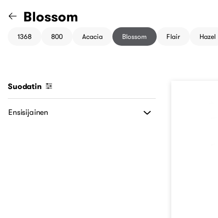
Siirry "Kylpyhuonesarjat" kat
Blossom
1368
800
Acacia
Blossom
Flair
Hazel
Suodatin
Ensisijainen