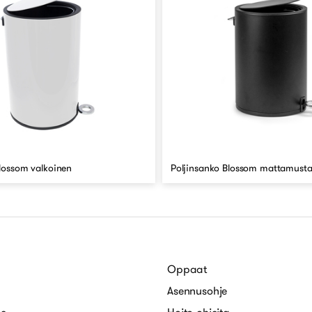
lossom valkoinen
Poljinsanko Blossom mattamust
Oppaat
Asennusohje