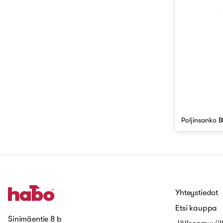
Poljinsanko B
Yhteystiedot
Etsi kauppa
Sinimäentie 8 b