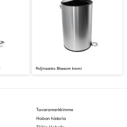
a
Poljinsanko Blossom kromi
Tavaramerkkimme
Habon historia