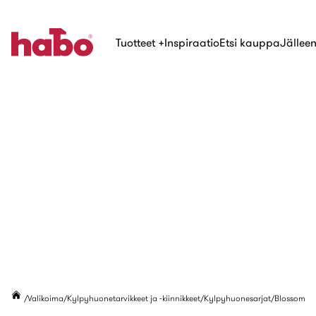
Tuotteet
+
Inspiraatio
Etsi kauppa
Jälleen
Valikoima
Kylpyhuonetarvikkeet ja -kiinnikkeet
Kylpyhuonesarjat
Blossom