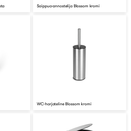
sta
Saippua-annostelija Blossom kromi
WC-harjateline Blossom kromi