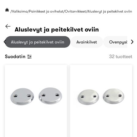
Valikoima
Painikkeet ja ovihelat
Ovitarvikkeet
Aluslevyt ja peitekilvet oviin
Siirry "Ovitarvikkeet" kategoriaan
Aluslevyt ja peitekilvet oviin
Aluslevyt ja peitekilvet oviin
Avainkilvet
Ovenpysäyttim
Suodatin
32 tuotteet