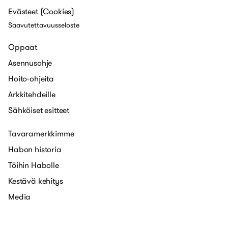
Evästeet (Cookies)
Saavutettavuusseloste
Oppaat
Asennusohje
Hoito-ohjeita
Arkkitehdeille
Sähköiset esitteet
Tavaramerkkimme
Habon historia
Töihin Habolle
Kestävä kehitys
Media