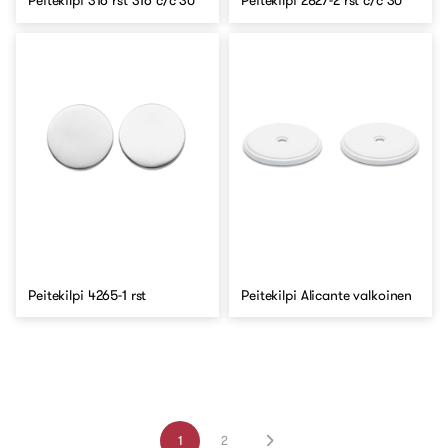
Peitekilpi 316 rst 316 c/c 30
Peitekilpi 2827-2 rst c/c 30
Peitekilpi 4265-1 rst
Peitekilpi Alicante valkoinen
1
2