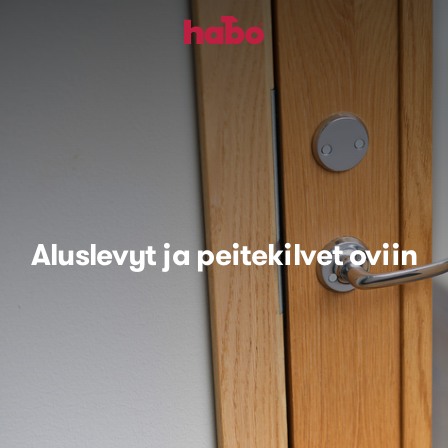
Aluslevyt ja peitekilvet oviin