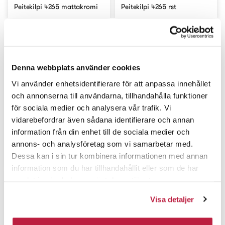
Peitekilpi 4265 mattakromi
Peitekilpi 4265 rst
Denna webbplats använder cookies
Vi använder enhetsidentifierare för att anpassa innehållet
och annonserna till användarna, tillhandahålla funktioner
för sociala medier och analysera vår trafik. Vi
vidarebefordrar även sådana identifierare och annan
information från din enhet till de sociala medier och
annons- och analysföretag som vi samarbetar med.
Peitekilpi 4265
mattamessinki
Peitekilpi 4265 kiill. messinki
Dessa kan i sin tur kombinera informationen med annan
information som du har tillhandahållit eller som de har
samlat in när du har använt deras tjänster.
Visa detaljer