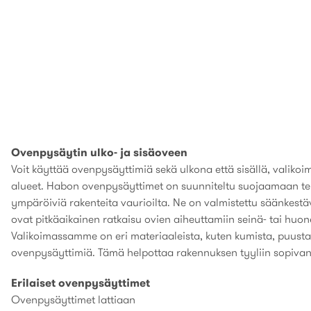
Ovenpysäytin ulko- ja sisäoveen
Voit käyttää ovenpysäyttimiä sekä ulkona että sisällä, vali
alueet. Habon ovenpysäyttimet on suunniteltu suojaamaan teho
ympäröiviä rakenteita vaurioilta. Ne on valmistettu säänkestäv
ovat pitkäaikainen ratkaisu ovien aiheuttamiin seinä- tai huon
Valikoimassamme on eri materiaaleista, kuten kumista, puusta 
ovenpysäyttimiä. Tämä helpottaa rakennuksen tyyliin sopivan
Erilaiset ovenpysäyttimet
Ovenpysäyttimet lattiaan