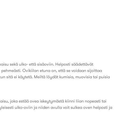
aisu sekä ulko- että sisäoviin. Helposti säädettävät
pehmeästi. Ovikiilan etuna on, että se voidaan sijoittaa
n sitä ei käytetä. Meiltä löydät kumisia, muovisia tai puisia
isu, joka estää ovea iskeytymästä kiinni liian nopeasti tai
eisesti ulko-oviin ja niiden avulla voit sulkea oven helposti ja