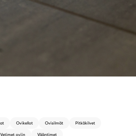
at
Ovikellot
Ovisilmät
Pitkäkilvet
Vetimet oviin
Vääntimet