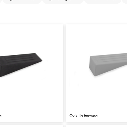
a
Ovikiila harmaa