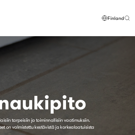
Finland
naukipito
in tarpeisiin ja toiminnallisiin vaatimuksiin.
eet on valmistettu kestävistä ja korkealaatuisista