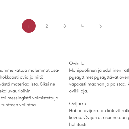
1
2
3
4
Ovikiila
koimamme kattaa molemmat osa-
Monipuolinen ja edullinen ratk
kkaasti ovia ja niitä
pysäyttimet pysäyttävät oven 
ästä materiaalista. Siksi ne
vapaasti maahan ja poistaa, ku
ekaluvaurioihin.
ovikiiloja.
tai messingistä valmistettuja
Ovijarru
 tuotteen valintaa.
Habon ovijarru on kätevä ratka
kovaa. Ovijarrut asennetaan yl
hallitusti.