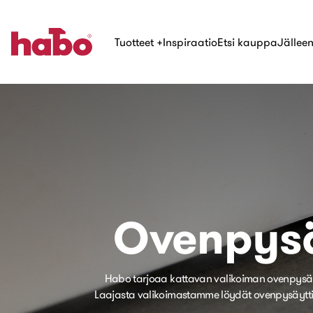
Tuotteet
+
Inspiraatio
Etsi kauppa
Jälleen
Ovenpysä
Habo tarjoaa kattavan valikoiman ovenpysäytti
Laajasta valikoimastamme löydät ovenpysäyttimet s