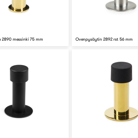
n 2890 messinki 75 mm
Ovenpysäytin 2892 rst 56 mm