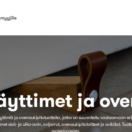
myyjille
yttimet ja ove
miä ja ovenaukipitotuotteita, jotka on suunniteltu vastaamaan erilaisi
isä- ja ulko-oviin, ovijarrut, ovenaukipitolaitteet ja ovikiilat. Tuott
materiaaleista.