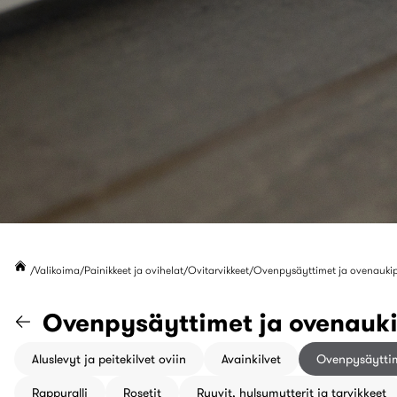
Valikoima
Painikkeet ja ovihelat
Ovitarvikkeet
Ovenpysäyttimet ja ovenaukip
Siirry "Ovitarvikkeet" katego
Ovenpysäyttimet ja ovenauki
Aluslevyt ja peitekilvet oviin
Avainkilvet
Ovenpysäyttim
Rappuralli
Rosetit
Ruuvit, hylsymutterit ja tarvikkeet