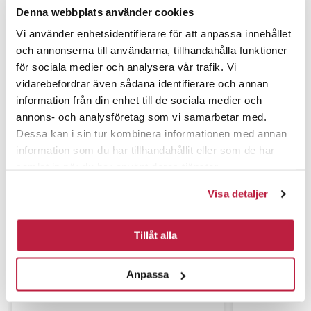
Denna webbplats använder cookies
I soveværelset står vinduet ofte på klem. Sæt derfor et
Vi använder enhetsidentifierare för att anpassa innehållet
ordentlig sikkerhedsbeslag på, der ikke kan åbnes af et
och annonserna till användarna, tillhandahålla funktioner
barn. En god detalje i det lille barns soveværelse, er en
för sociala medier och analysera vår trafik. Vi
natlampe med et varmt, svagt lys som skaber tryghed i
vidarebefordrar även sådana identifierare och annan
rummet.
information från din enhet till de sociala medier och
annons- och analysföretag som vi samarbetar med.
Dessa kan i sin tur kombinera informationen med annan
information som du har tillhandahållit eller som de har
samlat in när du har använt deras tjänster.
Visa detaljer
Tillåt alla
Anpassa