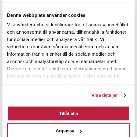
Produktbeskrivelse
Denna webbplats använder cookies
Vi använder enhetsidentifierare för att anpassa innehållet
och annonserna till användarna, tillhandahålla funktioner
Bjergøje med kile, fremstillet af varmforzinket stål. Beregnet til
för sociala medier och analysera vår trafik. Vi
fastgørelse i bjerge og på klipper. Bjergøjet udvider sig, når kilen
vidarebefordrar även sådana identifierare och annan
slås ind.
information från din enhet till de sociala medier och
annons- och analysföretag som vi samarbetar med.
Dessa kan i sin tur kombinera informationen med annan
Mål og dimensioner
information som du har tillhandahållit eller som de har
samlat in när du har använt deras tjänster.
Visa detaljer
Tillåt alla
Trigevej 20, Søften
8382 Hinnerup
Anpassa