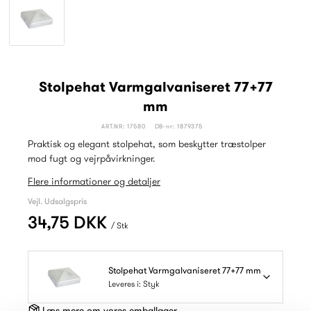
Stolpehat Varmgalvaniseret 77+77
mm
ART.NR: 17580
DB-nr: 1879375
Praktisk og elegant stolpehat, som beskytter træstolper
mod fugt og vejrpåvirkninger.
Flere informationer og detaljer
Vejl. Udsalgspris
34,75 DKK
/ Stk
Stolpehat Varmgalvaniseret 77+77 mm
Leveres i: Styk
Læs mere om vores emballager