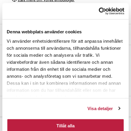
Denna webbplats använder cookies
Produktbeskrivelse
Vi använder enhetsidentifierare för att anpassa innehållet
och annonserna till användarna, tillhandahålla funktioner
för sociala medier och analysera vår trafik. Vi
Stolpehat af stål. Varmgalvaniseret overfladefinish for ekstra god
vidarebefordrar även sådana identifierare och annan
korrosionsbeskyttelse. 77x77 mm.
information från din enhet till de sociala medier och
annons- och analysföretag som vi samarbetar med.
Til forhandlere: sælges i pakke med 20 stk.
Dessa kan i sin tur kombinera informationen med annan
information som du har tillhandahållit eller som de har
samlat in när du har använt deras tjänster.
Mål og dimensioner
Visa detaljer
Tillåt alla