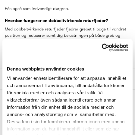
Fås også som indvendigt dørgreb.
Hvordan fungerer en dobbeltvirkende returfjeder?
Med dobbeltvirkende returfjeder fjedrer grebet tilbage til vandret
position og reducerer samtidig belastningen på både greb og
låsekasse. Den dobbeltvirkende returfjeder fungerer også med
låsekasse, hvor døren låses ved at løfte grebet opad.
Denna webbplats använder cookies
Mål og dimensioner
Vi använder enhetsidentifierare för att anpassa innehållet
och annonserna till användarna, tillhandahålla funktioner
för sociala medier och analysera vår trafik. Vi
Montering & øvrige dokumenter
vidarebefordrar även sådana identifierare och annan
information från din enhet till de sociala medier och
annons- och analysföretag som vi samarbetar med.
Dessa kan i sin tur kombinera informationen med annan
Komplet med
information som du har tillhandahållit eller som de har