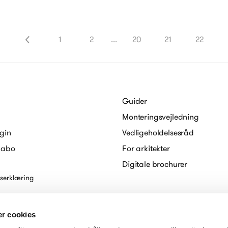
1
2
...
20
21
22
Guider
Monteringsvejledning
gin
Vedligeholdelsesråd
Habo
For arkitekter
Digitale brochurer
serklæring
r cookies