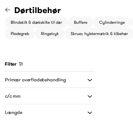
Gå til "Dørgreb og tilbehør" k
Dørtilbehør
Blindskilt & dækskilte til dør
Buffere
Cylinderringe
Pladegreb
Ringetryk
Skruer, hylstermøtrik & tilbehør
Filter
Primær overfladebehandling
c/c mm
Længde