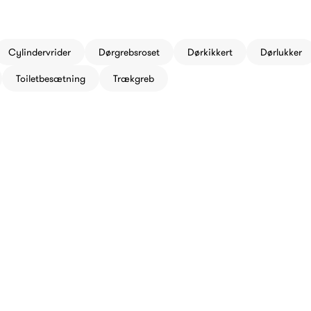
ategori
Cylindervrider
Dørgrebsroset
Dørkikkert
Dørlukker
Toiletbesætning
Trækgreb