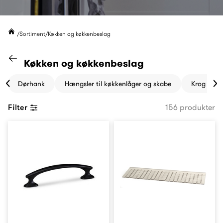
Sortiment
Køkken og køkkenbeslag
Gå til "Sortiment" kategori
Køkken og køkkenbeslag
Dørhank
Hængsler til køkkenlåger og skabe
Krog og h
Filter
156 produkter