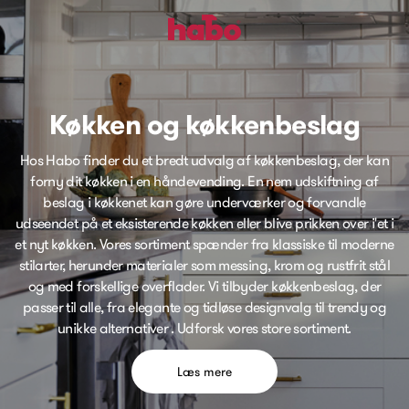
Køkken og køkkenbeslag
Hos Habo finder du et bredt udvalg af køkkenbeslag, der kan
forny dit køkken i en håndevending. En nem udskiftning af
beslag i køkkenet kan gøre underværker og forvandle
udseendet på et eksisterende køkken eller blive prikken over i'et i
et nyt køkken. Vores sortiment spænder fra klassiske til moderne
stilarter, herunder materialer som messing, krom og rustfrit stål
og med forskellige overflader. Vi tilbyder køkkenbeslag, der
passer til alle, fra elegante og tidløse designvalg til trendy og
unikke alternativer . Udforsk vores store sortiment.
Læs mere