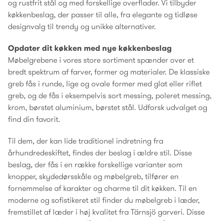
og rustfrit stål og med forskellige overflader. Vi tilbyder
køkkenbeslag, der passer til alle, fra elegante og tidløse
designvalg til trendy og unikke alternativer.
Opdater dit køkken med nye køkkenbeslag
Møbelgrebene i vores store sortiment spænder over et
bredt spektrum af farver, former og materialer. De klassiske
greb fås i runde, lige og ovale former med glat eller riflet
greb, og de fås i eksempelvis sort messing, poleret messing,
krom, børstet aluminium, børstet stål. Udforsk udvalget og
find din favorit.
Til dem, der kan lide traditionel indretning fra
århundredeskiftet, findes der beslag i ældre stil. Disse
beslag, der fås i en række forskellige varianter som
knopper, skydedørsskåle og møbelgreb, tilfører en
fornemmelse af karakter og charme til dit køkken. Til en
moderne og sofistikeret stil finder du møbelgreb i læder,
fremstillet af læder i høj kvalitet fra Tärnsjö garveri. Disse