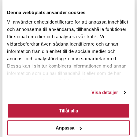
Denna webbplats använder cookies
Vi använder enhetsidentifierare för att anpassa innehållet
och annonserna till användarna, tillhandahålla funktioner
för sociala medier och analysera vår trafik. Vi
Fingergreb 4089 Aluminium
vidarebefordrar även sådana identifierare och annan
c/c 78
Krog 77 Blank messing
information från din enhet till de sociala medier och
87,00 DKK
112,50 DKK
annons- och analysföretag som vi samarbetar med.
Dessa kan i sin tur kombinera informationen med annan
information som du har tillhandahållit eller som de har
samlat in när du har använt deras tjänster.
Visa detaljer
Tillåt alla
Anpassa