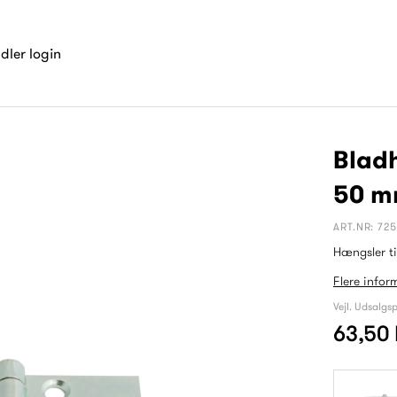
dler login
Bladh
50 
ART.NR: 72
Hængsler til
Flere infor
Vejl. Udsalgsp
63,50