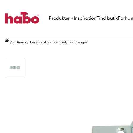
Produkter
+
Inspiration
Find butik
Forhan
Sortiment
Hængsler
Bladhængsel
Bladhængsel