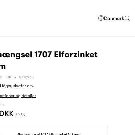
Danmark
ængsel 1707 Elforzinket
mm
52
DB-nr: 5712963
 låger, skuffer osv.
mationer og detaljer
ris
 DKK
/ 2 Stk
Bladhængsel 1707 Elforzinket 50 mm