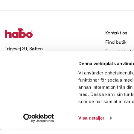
Kontakt os
Find butik
Trigevej 20, Søften
Forhandler lo
8382 Hinnerup
Arbejde hos 
Denna webbplats använde
Cookies
Tilmeld dig vores nyhedsbrev
Vi använder enhetsidentifie
Tilgængelighed
funktioner för sociala medi
annan information från din
Kontakt os
med. Dessa kan i sin tur k
som de har samlat in när d
Visa detaljer