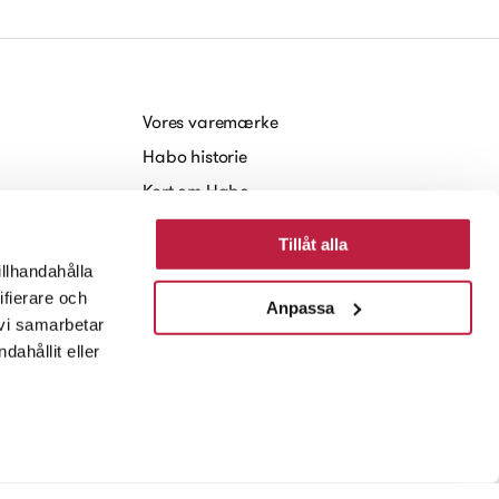
Vores varemærke
Habo historie
Kort om Habo
Arbejde hos Habo
Tillåt alla
Baeredygtighed
illhandahålla
Nyheder og Presse
ifierare och
Anpassa
 vi samarbetar
ahållit eller