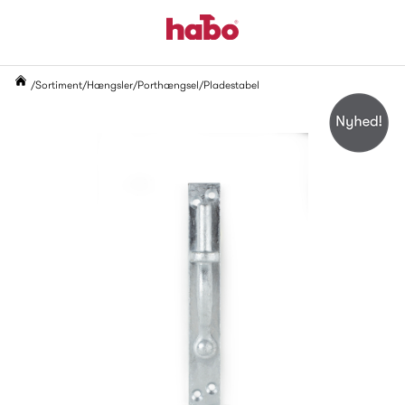
Sortiment
Hængsler
Porthængsel
Pladestabel