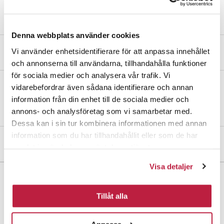
Denna webbplats använder cookies
Vi använder enhetsidentifierare för att anpassa innehållet
Produktbeskrivelse
och annonserna till användarna, tillhandahålla funktioner
för sociala medier och analysera vår trafik. Vi
vidarebefordrar även sådana identifierare och annan
Pladestabel til hængsel i varmgalvaniseret stål. Tap Ø13 mm.
information från din enhet till de sociala medier och
annons- och analysföretag som vi samarbetar med.
Dessa kan i sin tur kombinera informationen med annan
information som du har tillhandahållit eller som de har
Mål og dimensioner
samlat in när du har använt deras tjänster.
Visa detaljer
Tillåt alla
Trigevej 20, Søften