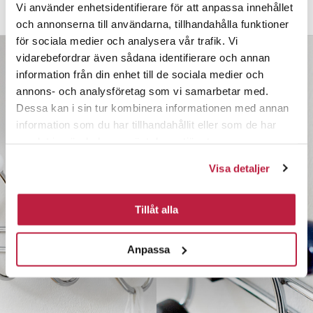
Vi använder enhetsidentifierare för att anpassa innehållet
Mål og dimensioner
och annonserna till användarna, tillhandahålla funktioner
för sociala medier och analysera vår trafik. Vi
vidarebefordrar även sådana identifierare och annan
information från din enhet till de sociala medier och
annons- och analysföretag som vi samarbetar med.
Dessa kan i sin tur kombinera informationen med annan
information som du har tillhandahållit eller som de har
samlat in när du har använt deras tjänster.
Visa detaljer
Tillåt alla
Anpassa