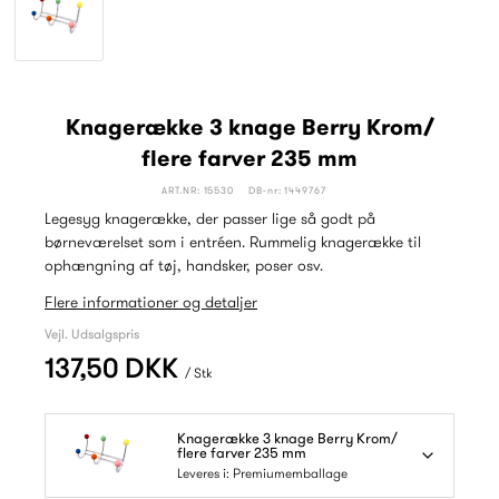
Knagerække 3 knage Berry Krom/
flere farver 235 mm
ART.NR: 15530
DB-nr: 1449767
Legesyg knagerække, der passer lige så godt på
børneværelset som i entréen. Rummelig knagerække til
ophængning af tøj, handsker, poser osv.
Flere informationer og detaljer
Vejl. Udsalgspris
137,50 DKK
/ Stk
Knagerække 3 knage Berry Krom/
flere farver 235 mm
Leveres i: Premiumemballage