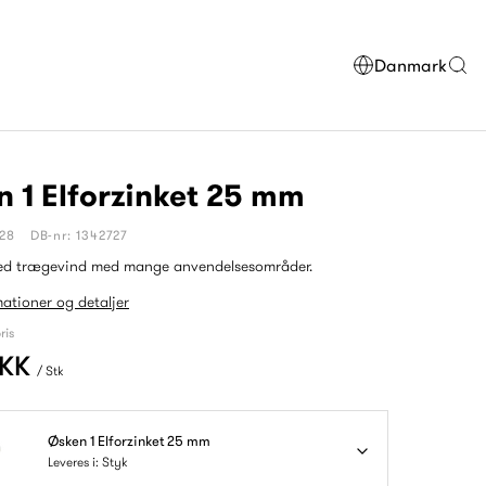
Danmark
 1 Elforzinket 25 mm
628
DB-nr: 1342727
ed trægevind med mange anvendelsesområder.
mationer og detaljer
ris
DKK
/ Stk
Øsken 1 Elforzinket 25 mm
Leveres i: Styk