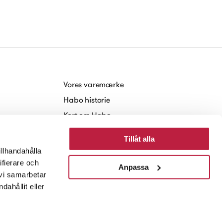
Vores varemærke
Habo historie
Kort om Habo
Arbejde hos Habo
Tillåt alla
Baeredygtighed
illhandahålla
Nyheder og Presse
ifierare och
Anpassa
 vi samarbetar
ahållit eller