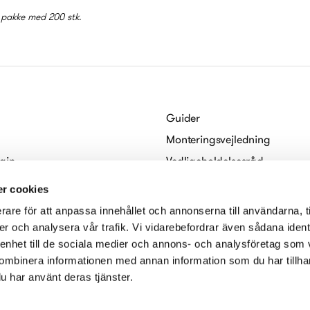
i pakke med 200 stk.
Guider
Monteringsvejledning
gin
Vedligeholdelsesråd
Habo
For arkitekter
r cookies
Digitale brochurer
rare för att anpassa innehållet och annonserna till användarna, t
serklæring
er och analysera vår trafik. Vi vidarebefordrar även sådana ident
 enhet till de sociala medier och annons- och analysföretag som
ombinera informationen med annan information som du har tillhand
u har använt deras tjänster.