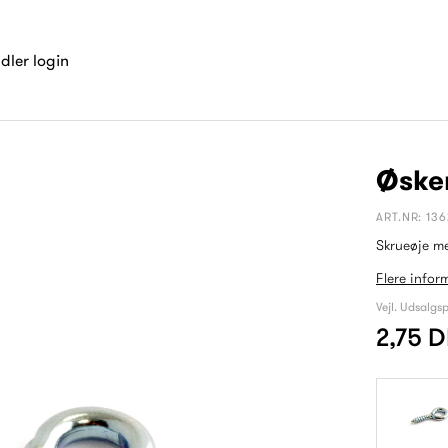
dler login
Øsken
ART.NR: 13
Skrueøje m
Flere infor
Vejl. Udsalgsp
2,75 