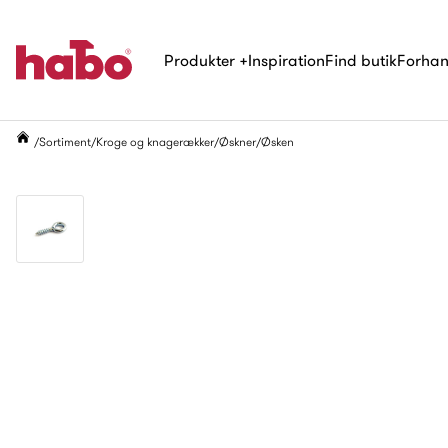
Produkter
+
Inspiration
Find butik
Forhan
Sortiment
Kroge og knagerækker
Øskner
Øsken