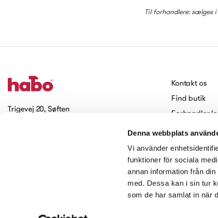
Til forhandlere: sælges 
Kontakt os
Find butik
Trigevej 20, Søften
Forhandler lo
8382 Hinnerup
Arbejde hos 
Denna webbplats använde
Cookies
Tilmeld dig vores nyhedsbrev
Vi använder enhetsidentifie
Tilgængelighed
funktioner för sociala medi
annan information från din
Kontakt os
med. Dessa kan i sin tur k
som de har samlat in när d