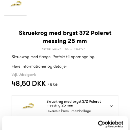
Skruekrog med bryst 372 Poleret
messing 25 mm
ART.NR: 40642
DB-nr: 1342745
Skruekrog med flange. Perfekt til ophængning.
Flere informationer og detaljer
Vejl. Udsalgspris
48,50 DKK
/ 5 Stk
Skruekrog med bryst 372 Poleret
messing 25 mm
Leveres i: Premiumemballage
Læs mere om vores emballager