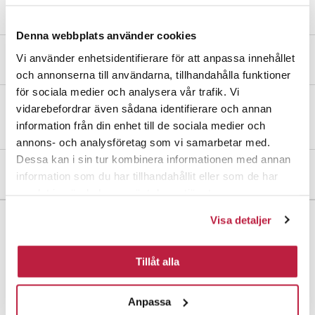
Denna webbplats använder cookies
Vi använder enhetsidentifierare för att anpassa innehållet
Produktbeskrivelse
och annonserna till användarna, tillhandahålla funktioner
för sociala medier och analysera vår trafik. Vi
vidarebefordrar även sådana identifierare och annan
Flangekrog af messing. Trægevind 2,6x11 mm. 5 stk. pr. pakke.
information från din enhet till de sociala medier och
annons- och analysföretag som vi samarbetar med.
Dessa kan i sin tur kombinera informationen med annan
Mål og dimensioner
information som du har tillhandahållit eller som de har
samlat in när du har använt deras tjänster.
Visa detaljer
Tillåt alla
Trigevej 20, Søften
8382 Hinnerup
Anpassa