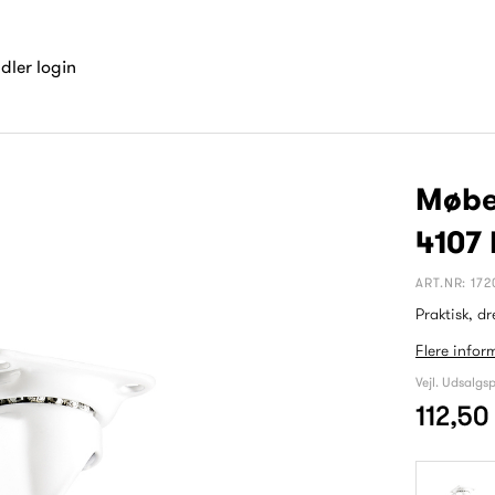
dler login
Møbel
4107
ART.NR: 172
Praktisk, dr
Flere infor
Vejl. Udsalgsp
112,5