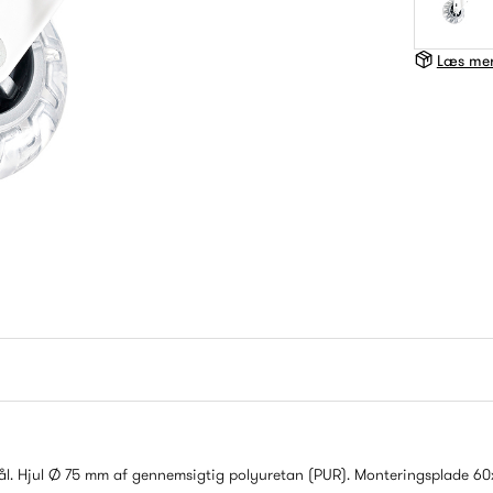
Læs mer
stål. Hjul Ø 75 mm af gennemsigtig polyuretan (PUR). Monteringsplade 6