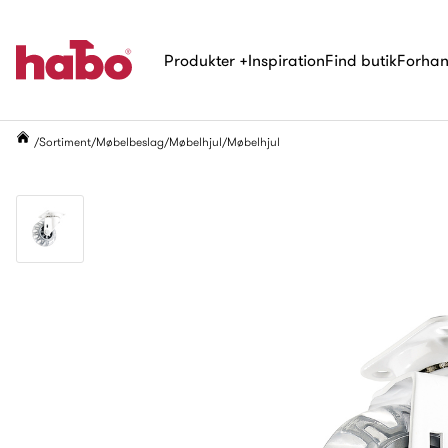
Produkter
+
Inspiration
Find butik
Forhan
Sortiment
Møbelbeslag
Møbelhjul
Møbelhjul