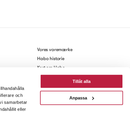
Vores varemærke
Habo historie
Kort om Habo
Arbejde hos Habo
Tillåt alla
Baeredygtighed
illhandahålla
Nyheder og Presse
ifierare och
Anpassa
 vi samarbetar
ahållit eller