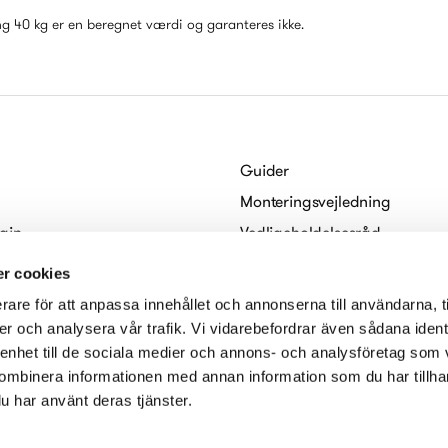
g 40 kg er en beregnet værdi og garanteres ikke.
Guider
Monteringsvejledning
gin
Vedligeholdelsesråd
Habo
For arkitekter
r cookies
Digitale brochurer
rare för att anpassa innehållet och annonserna till användarna, t
serklæring
er och analysera vår trafik. Vi vidarebefordrar även sådana ident
 enhet till de sociala medier och annons- och analysföretag som
ombinera informationen med annan information som du har tillhand
u har använt deras tjänster.