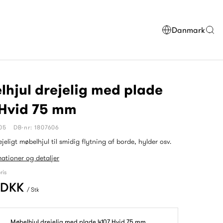
Danmark
hjul drejelig med plade
 Hvid 75 mm
05
DB-nr: 1807606
ejeligt møbelhjul til smidig flytning af borde, hylder osv.
mationer og detaljer
ris
0 DKK
/ Stk
Møbelhjul drejelig med plade 4107 Hvid 75 mm