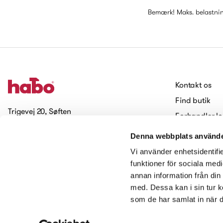
Bemærk! Maks. belastnin
Kontakt os
Find butik
Trigevej 20, Søften
Forhandler lo
8382 Hinnerup
Arbejde hos 
Denna webbplats använde
Cookies
Tilmeld dig vores nyhedsbrev
Vi använder enhetsidentifie
Tilgængelighed
funktioner för sociala medi
annan information från din
Kontakt os
med. Dessa kan i sin tur k
som de har samlat in när d