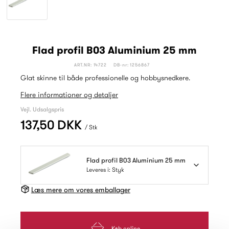
Flad profil B03 Aluminium 25 mm
ART.NR: 14722
DB-nr: 1256867
Glat skinne til både professionelle og hobbysnedkere.
Flere informationer og detaljer
Vejl. Udsalgspris
137,50 DKK
/ Stk
Flad profil B03 Aluminium 25 mm
Leveres i: Styk
Læs mere om vores emballager
Køb online