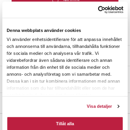
Find butik
Denna webbplats använder cookies
Vi använder enhetsidentifierare för att anpassa innehållet
och annonserna till användarna, tillhandahålla funktioner
för sociala medier och analysera vår trafik. Vi
Produktbeskrivelse
vidarebefordrar även sådana identifierare och annan
information från din enhet till de sociala medier och
annons- och analysföretag som vi samarbetar med.
Skinne af 3 mm aluminium. Længde 2000 mm.
Dessa kan i sin tur kombinera informationen med annan
information som du har tillhandahållit eller som de har
samlat in när du har använt deras tjänster.
Mål og dimensioner
Visa detaljer
Tillåt alla