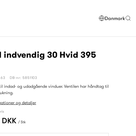
Danmark
l indvendig 30 Hvid 395
663
DB-nr: 5851103
til indad- og udadgående vinduer. Ventilen har håndtag til
ukning.
mationer og detaljer
ris
0 DKK
/ Stk