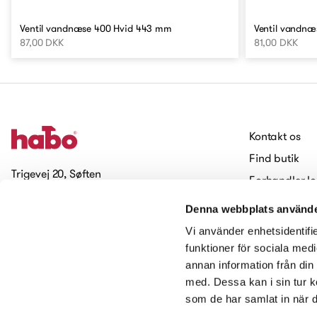
Ventil vandnæse 400 Hvid 443 mm
Ventil vandn
87,00 DKK
81,00 DKK
Kontakt os
Find butik
Trigevej 20, Søften
Forhandler lo
8382 Hinnerup
Arbejde hos 
Denna webbplats använde
Cookies
Tilmeld dig vores nyhedsbrev
Vi använder enhetsidentifie
Tilgængelighed
funktioner för sociala medi
annan information från din
Kontakt os
med. Dessa kan i sin tur k
som de har samlat in när d