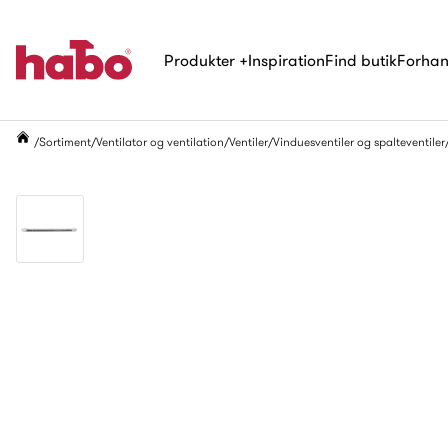
Produkter
+
Inspiration
Find butik
Forhan
Sortiment
Ventilator og ventilation
Ventiler
Vinduesventiler og spalteventiler