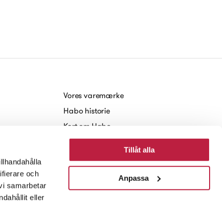
Vores varemærke
Habo historie
Kort om Habo
Arbejde hos Habo
Tillåt alla
Baeredygtighed
illhandahålla
Nyheder og Presse
ifierare och
Anpassa
 vi samarbetar
ahållit eller