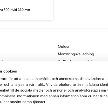
æse 300 Hvid 330 mm
Guider
Monteringsvejledning
gin
Vedligeholdelsesråd
Habo
For arkitekter
r cookies
Digitale brochurer
rare för att anpassa innehållet och annonserna till användarna, t
serklæring
er och analysera vår trafik. Vi vidarebefordrar även sådana ident
 enhet till de sociala medier och annons- och analysföretag som
ombinera informationen med annan information som du har tillhand
u har använt deras tjänster.