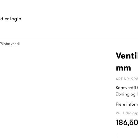
dler login
Biobe ventil
Venti
mm
ART.NR: 99
Karmventil 
åbning og l
Flere infor
Vejl. Udsalgsp
186,5