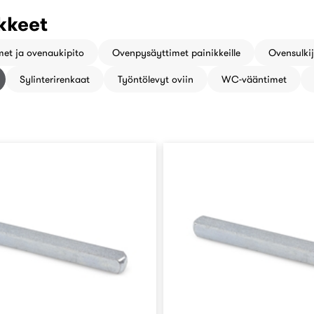
riaan
ikkeet
et ja ovenaukipito
Ovenpysäyttimet painikkeille
Ovensulkij
Sylinterirenkaat
Työntölevyt oviin
WC-vääntimet