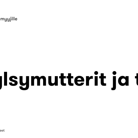
myyjille
ylsymutterit ja 
eet