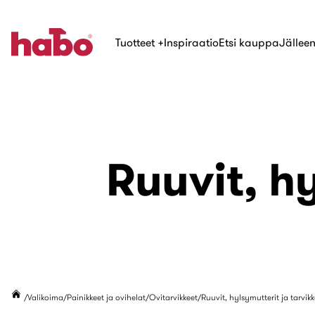
Tuotteet
+
Inspiraatio
Etsi kauppa
Jälleen
Ruuvit, h
Valikoima
Painikkeet ja ovihelat
Ovitarvikkeet
Ruuvit, hylsymutterit ja tarvikk