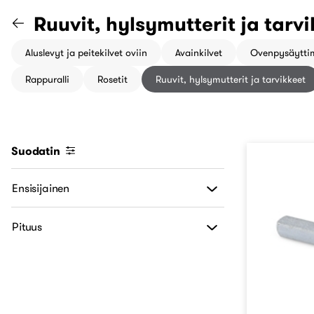
Siirry "Ovitarvikkeet" katego
Ruuvit, hylsymutterit ja tarv
Aluslevyt ja peitekilvet oviin
Avainkilvet
Ovenpysäyttim
Rappuralli
Rosetit
Ruuvit, hylsymutterit ja tarvikkeet
Suodatin
Ensisijainen
Pituus