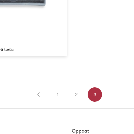
5 teräs
1
2
3
Oppaat