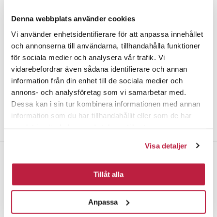
Denna webbplats använder cookies
Vi använder enhetsidentifierare för att anpassa innehållet
och annonserna till användarna, tillhandahålla funktioner
för sociala medier och analysera vår trafik. Vi
vidarebefordrar även sådana identifierare och annan
information från din enhet till de sociala medier och
Moderne
Klas
annons- och analysföretag som vi samarbetar med.
Dessa kan i sin tur kombinera informationen med annan
information som du har tillhandahållit eller som de har
samlat in när du har använt deras tjänster.
Visa detaljer
Tillåt alla
Brøttemsveien 103
Anpassa
7093 Tiller